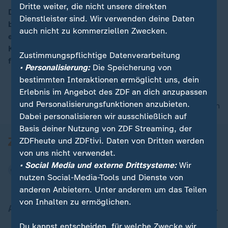
Dritte weiter, die nicht unsere direkten
Die Proteste gegen die Regierung in Rumänien halten
00:05
Dienstleister sind. Wir verwenden deine Daten
bereits den siebten Tag in Folge an. Sie hatten sich an
auch nicht zu kommerziellen Zwecken.
einem Dekret entzündet, das die Strafverfolgung bei
Korruption eingeschränkt sollte. Die Demonstranten
Zustimmungspflichtige Datenverarbeitung
fordern die Regierung zum Rücktritt auf.
• Personalisierung:
Die Speicherung von
bestimmten Interaktionen ermöglicht uns, dein
Erlebnis im Angebot des ZDF an dich anzupassen
und Personalisierungsfunktionen anzubieten.
nach oben
Dabei personalisieren wir ausschließlich auf
Basis deiner Nutzung von ZDF Streaming, der
ZDFheute und ZDFtivi. Daten von Dritten werden
von uns nicht verwendet.
• Social Media und externe Drittsysteme:
Wir
nutzen Social-Media-Tools und Dienste von
anderen Anbietern. Unter anderem um das Teilen
von Inhalten zu ermöglichen.
Aktuell bei ZDFheute
Du kannst entscheiden, für welche Zwecke wir