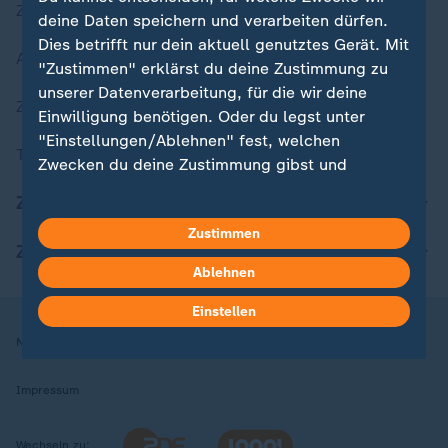
Zuletzt veröffentlicht
deine Daten speichern und verarbeiten dürfen.
Dies betrifft nur dein aktuell genutztes Gerät. Mit
Aktuelle Sendungs-Videos
"Zustimmen" erklärst du deine Zustimmung zu
unserer Datenverarbeitung, für die wir deine
ZDFheute Stories
Einwilligung benötigen. Oder du legst unter
"Einstellungen/Ablehnen" fest, welchen
Themen im Überblick
Zwecken du deine Zustimmung gibst und
welchen nicht. Deine Datenschutzeinstellungen
ZDFheute Update
kannst du jederzeit mit Wirkung für die Zukunft
Zustimmen
in deinen Einstellungen widerrufen oder ändern.
ZDFheute Apps
Ablehnen
Hier findest du das Impressum.
Weitere Informationen findest du in unserer
Einstellen
Datenschutzerklärung.
Nutzungsbedingungen
Datenschutz
Datenschutzeinstellungen
Impressum
Wechseln zu: