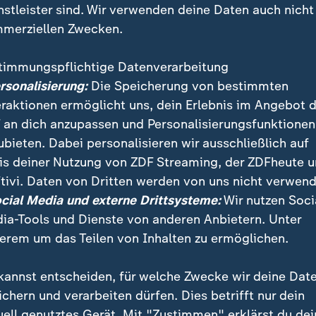
nstleister sind. Wir verwenden deine Daten auch nicht
merziellen Zwecken.
timmungspflichtige Datenverarbeitung
ersonalisierung:
Die Speicherung von bestimmten
eraktionen ermöglicht uns, dein Erlebnis im Angebot 
 an dich anzupassen und Personalisierungsfunktionen
ubieten. Dabei personalisieren wir ausschließlich auf
is deiner Nutzung von ZDF Streaming, der ZDFheute 
Militärausgaben sind 2016 erneut gestiegen. Wie das
tivi. Daten von Dritten werden von uns nicht verwend
nsforschungsinstitut Sipri mitteilte, gaben die Staat
ocial Media und externe Drittsysteme:
Wir nutzen Soci
r im Vergleich zu 2015 0,4 Prozent mehr für Rüstung
ia-Tools und Dienste von anderen Anbietern. Unter
erem um das Teilen von Inhalten zu ermöglichen.
kannst entscheiden, für welche Zwecke wir deine Dat
ichern und verarbeiten dürfen. Dies betrifft nur dein
uell genutztes Gerät. Mit "Zustimmen" erklärst du dei