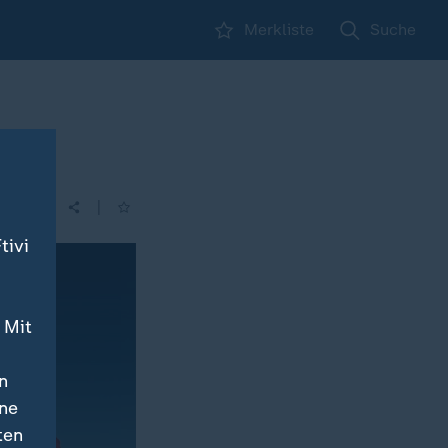
Merkliste
Suche
|
tivi
 Mit
n
ine
ten