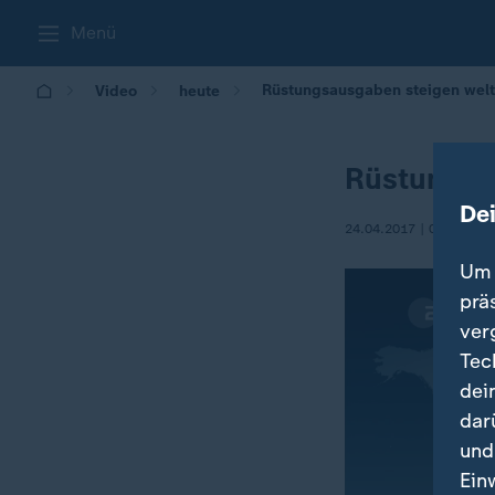
Menü
Rüstungsausgaben steigen welt
Video
heute
Rüstungsa
De
24.04.2017 | 08:50
Um 
prä
ver
Tec
dei
dar
und
Ein