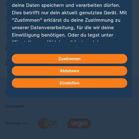
Aktuelle Sendungs-Videos
deine Daten speichern und verarbeiten dürfen.
Dies betrifft nur dein aktuell genutztes Gerät. Mit
ZDFheute Stories
"Zustimmen" erklärst du deine Zustimmung zu
unserer Datenverarbeitung, für die wir deine
Themen im Überblick
Einwilligung benötigen. Oder du legst unter
"Einstellungen/Ablehnen" fest, welchen
ZDFheute Update
Zwecken du deine Zustimmung gibst und
welchen nicht. Deine Datenschutzeinstellungen
Zustimmen
ZDFheute Apps
kannst du jederzeit mit Wirkung für die Zukunft
Ablehnen
in deinen Einstellungen widerrufen oder ändern.
Einstellen
Hier findest du das Impressum.
Nutzungsbedingungen
Datenschutz
Datenschutzeinstellungen
Weitere Informationen findest du in unserer
Datenschutzerklärung.
Impressum
Wechseln zu: