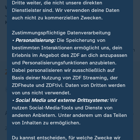
Dritte weiter, die nicht unsere direkten
Wie geht es nach der Bundestagswahl weiter?
Dienstleister sind. Wir verwenden deine Daten
Jamaika-Koalition oder Ampel? Dazu ZDF-
auch nicht zu kommerziellen Zwecken.
00:15
Korrespondent Karl Hinterleitner aus Berlin.
Zustimmungspflichtige Datenverarbeitung
• Personalisierung:
Die Speicherung von
bestimmten Interaktionen ermöglicht uns, dein
nach oben
Erlebnis im Angebot des ZDF an dich anzupassen
und Personalisierungsfunktionen anzubieten.
Dabei personalisieren wir ausschließlich auf
Basis deiner Nutzung von ZDF Streaming, der
ZDFheute und ZDFtivi. Daten von Dritten werden
von uns nicht verwendet.
• Social Media und externe Drittsysteme:
Wir
nutzen Social-Media-Tools und Dienste von
Aktuell bei ZDFheute
anderen Anbietern. Unter anderem um das Teilen
von Inhalten zu ermöglichen.
Zuletzt veröffentlicht
Du kannst entscheiden, für welche Zwecke wir