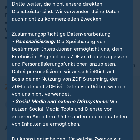
Dritte weiter, die nicht unsere direkten
Mit dem traditionellen Anzünden der Lichter an der
Dienstleister sind. Wir verwenden deine Daten
Rockefeller-Tanne hat New York die Weihnachtszeit
00:06
auch nicht zu kommerziellen Zwecken.
eingeläutet. Seit 1931 wird jedes Jahr ein
Weihnachtsbaum für ein breites Publikum in New York
Zustimmungspflichtige Datenverarbeitung
entzündet.
• Personalisierung:
Die Speicherung von
bestimmten Interaktionen ermöglicht uns, dein
Erlebnis im Angebot des ZDF an dich anzupassen
und Personalisierungsfunktionen anzubieten.
nach oben
Dabei personalisieren wir ausschließlich auf
Basis deiner Nutzung von ZDF Streaming, der
ZDFheute und ZDFtivi. Daten von Dritten werden
von uns nicht verwendet.
• Social Media und externe Drittsysteme:
Wir
nutzen Social-Media-Tools und Dienste von
anderen Anbietern. Unter anderem um das Teilen
von Inhalten zu ermöglichen.
Aktuell bei ZDFheute
Du kannst entscheiden, für welche Zwecke wir