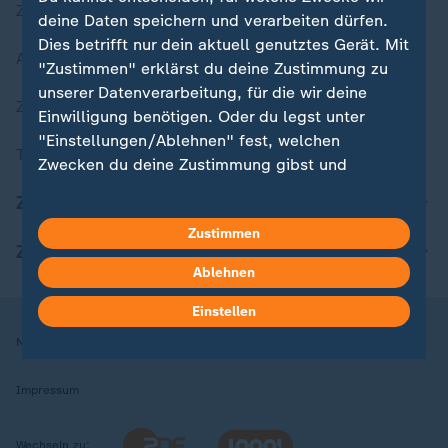
Zuletzt veröffentlicht
deine Daten speichern und verarbeiten dürfen.
Dies betrifft nur dein aktuell genutztes Gerät. Mit
Aktuelle Sendungs-Videos
"Zustimmen" erklärst du deine Zustimmung zu
unserer Datenverarbeitung, für die wir deine
ZDFheute Stories
Einwilligung benötigen. Oder du legst unter
"Einstellungen/Ablehnen" fest, welchen
Themen im Überblick
Zwecken du deine Zustimmung gibst und
welchen nicht. Deine Datenschutzeinstellungen
ZDFheute Update
kannst du jederzeit mit Wirkung für die Zukunft
Zustimmen
in deinen Einstellungen widerrufen oder ändern.
ZDFheute Apps
Ablehnen
Hier findest du das Impressum.
Weitere Informationen findest du in unserer
Einstellen
Datenschutzerklärung.
Nutzungsbedingungen
Datenschutz
Datenschutzeinstellungen
Impressum
Wechseln zu: