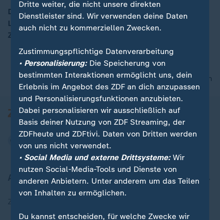
Dritte weiter, die nicht unsere direkten
Die Regierungsbildung in Sachsen nach der
Dienstleister sind. Wir verwenden deine Daten
Landtagswahl bleibt schwierig. Jetzt stehen die
auch nicht zu kommerziellen Zwecken.
00:16
Zeichen auf Minderheitsregierung.
Zustimmungspflichtige Datenverarbeitung
• Personalisierung:
Die Speicherung von
bestimmten Interaktionen ermöglicht uns, dein
nach oben
Erlebnis im Angebot des ZDF an dich anzupassen
und Personalisierungsfunktionen anzubieten.
Dabei personalisieren wir ausschließlich auf
Basis deiner Nutzung von ZDF Streaming, der
ZDFheute und ZDFtivi. Daten von Dritten werden
von uns nicht verwendet.
• Social Media und externe Drittsysteme:
Wir
nutzen Social-Media-Tools und Dienste von
Aktuell bei ZDFheute
anderen Anbietern. Unter anderem um das Teilen
von Inhalten zu ermöglichen.
Zuletzt veröffentlicht
Du kannst entscheiden, für welche Zwecke wir