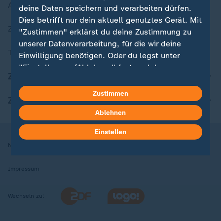
Aktuelle Sendungs-Videos
deine Daten speichern und verarbeiten dürfen.
Dies betrifft nur dein aktuell genutztes Gerät. Mit
ZDFheute Stories
"Zustimmen" erklärst du deine Zustimmung zu
unserer Datenverarbeitung, für die wir deine
Themen im Überblick
Einwilligung benötigen. Oder du legst unter
"Einstellungen/Ablehnen" fest, welchen
ZDFheute Update
Zwecken du deine Zustimmung gibst und
welchen nicht. Deine Datenschutzeinstellungen
Zustimmen
ZDFheute Apps
kannst du jederzeit mit Wirkung für die Zukunft
Ablehnen
in deinen Einstellungen widerrufen oder ändern.
Einstellen
Hier findest du das Impressum.
Nutzungsbedingungen
Datenschutz
Datenschutzeinstellungen
Weitere Informationen findest du in unserer
Datenschutzerklärung.
Impressum
Wechseln zu: