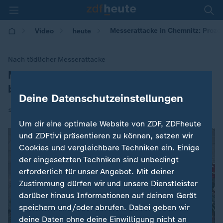
Messerattacke in Chemnitz: Proze
Video
heute
Nach tödlicher Messerattacke
Messerattacke in Chemnitz: Prozess
:
beginnt
Deine Datenschutzeinstellungen
|
18.03.2019 | 07:46
Um dir eine optimale Website von ZDF, ZDFheute
und ZDFtivi präsentieren zu können, setzen wir
Cookies und vergleichbare Techniken ein. Einige
der eingesetzten Techniken sind unbedingt
erforderlich für unser Angebot. Mit deiner
Zustimmung dürfen wir und unsere Dienstleister
darüber hinaus Informationen auf deinem Gerät
speichern und/oder abrufen. Dabei geben wir
deine Daten ohne deine Einwilligung nicht an