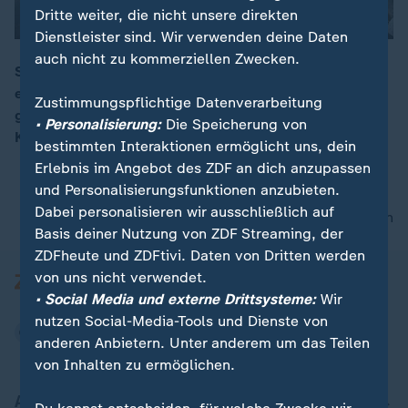
Dritte weiter, die nicht unsere direkten
Dienstleister sind. Wir verwenden deine Daten
auch nicht zu kommerziellen Zwecken.
Sieben Monate nach der tödlichen Messerattacke auf
00:05
einen 35-Jährigen in Chemnitz beginnt der Prozess
Zustimmungspflichtige Datenverarbeitung
gegen den Tatverdächtigen. Sein mutmaßlicher
• Personalisierung:
Die Speicherung von
Komplize ist untergetaucht.
bestimmten Interaktionen ermöglicht uns, dein
Erlebnis im Angebot des ZDF an dich anzupassen
und Personalisierungsfunktionen anzubieten.
Dabei personalisieren wir ausschließlich auf
nach oben
Basis deiner Nutzung von ZDF Streaming, der
ZDFheute und ZDFtivi. Daten von Dritten werden
von uns nicht verwendet.
• Social Media und externe Drittsysteme:
Wir
nutzen Social-Media-Tools und Dienste von
anderen Anbietern. Unter anderem um das Teilen
von Inhalten zu ermöglichen.
Aktuell bei ZDFheute