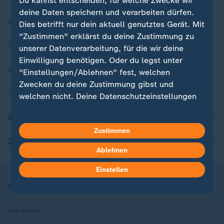
Du kannst entscheiden, für welche Zwecke wir
deine Daten speichern und verarbeiten dürfen.
Zuletzt veröffentlicht
Dies betrifft nur dein aktuell genutztes Gerät. Mit
"Zustimmen" erklärst du deine Zustimmung zu
Aktuelle Sendungs-Videos
unserer Datenverarbeitung, für die wir deine
Einwilligung benötigen. Oder du legst unter
ZDFheute Stories
"Einstellungen/Ablehnen" fest, welchen
Zwecken du deine Zustimmung gibst und
Themen im Überblick
welchen nicht. Deine Datenschutzeinstellungen
kannst du jederzeit mit Wirkung für die Zukunft
ZDFheute Update
in deinen Einstellungen widerrufen oder ändern.
Zustimmen
ZDFheute Apps
Hier findest du das Impressum.
Ablehnen
Weitere Informationen findest du in unserer
Datenschutzerklärung.
Einstellen
Nutzungsbedingungen
Datenschutz
Datenschutzeinstellungen
Impressum