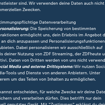
nstleister sind. Wir verwenden deine Daten auch nicht
merziellen Zwecken.
timmungspflichtige Datenverarbeitung
ersonalisierung:
Die Speicherung von bestimmten
eraktionen ermöglicht uns, dein Erlebnis im Angebot 
 an dich anzupassen und Personalisierungsfunktionen
ubieten. Dabei personalisieren wir ausschließlich auf
is deiner Nutzung von ZDF Streaming, der ZDFheute 
en von Regierungsgegnern in Venezuela ist die Zahl de
tivi. Daten von Dritten werden von uns nicht verwend
estiegen. Seit Wochen fordern Demonstranten den Rü
ocial Media und externe Drittsysteme:
Wir nutzen Soci
ro und Neuwahlen.
ia-Tools und Dienste von anderen Anbietern. Unter
erem um das Teilen von Inhalten zu ermöglichen.
kannst entscheiden, für welche Zwecke wir deine Dat
ichern und verarbeiten dürfen. Dies betrifft nur dein
uell genutztes Gerät. Mit "Zustimmen" erklärst du dei