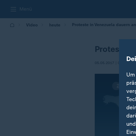
Menü
Proteste in Venezuela dauern an
Video
heute
Proteste i
De
05.05.2017 | 09:01
Um 
prä
ver
Tec
dei
dar
und
Ein