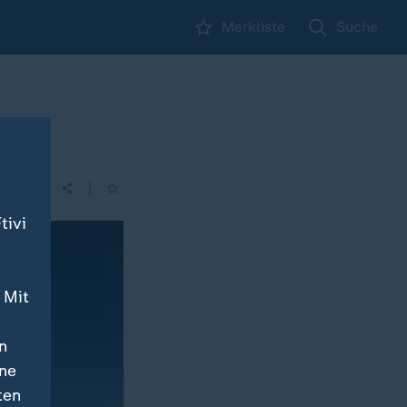
Merkliste
Suche
|
tivi
 Mit
n
ine
ten