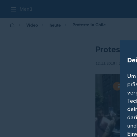
Menü
Proteste in Chile
Video
heute
Proteste i
De
12.11.2016 | 10:31
Um 
prä
ver
Tec
dei
dar
und
Ein