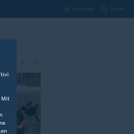
Merkliste
Suche
|
tivi
 Mit
n
ine
ten