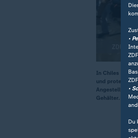
Die
kom
Zus
• P
Int
ZDF
anz
Bas
In Chiles Haupt
ZDF
und protestiere
00:04
00:21
• S
Angestellten st
Med
Gehälter.
and
Du 
spe