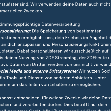
nstleister sind. Wir verwenden deine Daten auch nicht
merziellen Zwecken.
timmungspflichtige Datenverarbeitung
ersonalisierung:
Die Speicherung von bestimmten
eraktionen ermöglicht uns, dein Erlebnis im Angebot 
 an dich anzupassen und Personalisierungsfunktionen
ubieten. Dabei personalisieren wir ausschließlich auf
is deiner Nutzung von ZDF Streaming, der ZDFheute 
stadt Santiago ist es zu Auseinandersetzungen zwische
tivi. Daten von Dritten werden von uns nicht verwend
nden Angestellten im öffentlichen Dienst gekommen.
ocial Media und externe Drittsysteme:
Wir nutzen Soci
reiken schon seit knapp zwei Wochen - ihre Forderung
ia-Tools und Dienste von anderen Anbietern. Unter
erem um das Teilen von Inhalten zu ermöglichen.
kannst entscheiden, für welche Zwecke wir deine Dat
ichern und verarbeiten dürfen. Dies betrifft nur dein