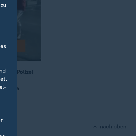
 zu
des
und
n der Polizei
et.
 Die
al-
: höhere
en
nach oben