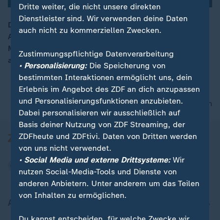
Dritte weiter, die nicht unsere direkten
Dienstleister sind. Wir verwenden deine Daten
Der Spionageverdacht bei der AfD und Streit in der
auch nicht zu kommerziellen Zwecken.
Ampel sorgten für viel Unruhe. Ob diese sich in
00:16
Meinungen der Wähler widerspiegeln, zeigt das
Zustimmungspflichtige Datenverarbeitung
aktuelle ZDF-Politbarometer.
• Personalisierung:
Die Speicherung von
bestimmten Interaktionen ermöglicht uns, dein
Erlebnis im Angebot des ZDF an dich anzupassen
und Personalisierungsfunktionen anzubieten.
nach oben
Dabei personalisieren wir ausschließlich auf
Basis deiner Nutzung von ZDF Streaming, der
ZDFheute und ZDFtivi. Daten von Dritten werden
von uns nicht verwendet.
• Social Media und externe Drittsysteme:
Wir
nutzen Social-Media-Tools und Dienste von
anderen Anbietern. Unter anderem um das Teilen
von Inhalten zu ermöglichen.
Aktuell bei ZDFheute
Du kannst entscheiden, für welche Zwecke wir