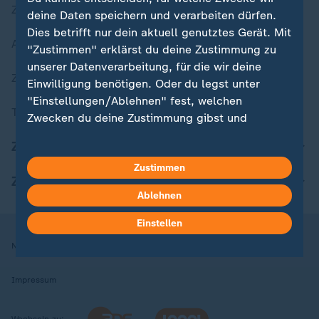
Zuletzt veröffentlicht
deine Daten speichern und verarbeiten dürfen.
Dies betrifft nur dein aktuell genutztes Gerät. Mit
Aktuelle Sendungs-Videos
"Zustimmen" erklärst du deine Zustimmung zu
unserer Datenverarbeitung, für die wir deine
ZDFheute Stories
Einwilligung benötigen. Oder du legst unter
"Einstellungen/Ablehnen" fest, welchen
Themen im Überblick
Zwecken du deine Zustimmung gibst und
welchen nicht. Deine Datenschutzeinstellungen
ZDFheute Update
kannst du jederzeit mit Wirkung für die Zukunft
Zustimmen
in deinen Einstellungen widerrufen oder ändern.
ZDFheute Apps
Ablehnen
Hier findest du das Impressum.
Weitere Informationen findest du in unserer
Einstellen
Datenschutzerklärung.
Nutzungsbedingungen
Datenschutz
Datenschutzeinstellungen
Impressum