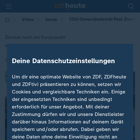
CDU-Generalsekretär Paul Ziemia
Video
heute
Ziemiak nach der Europawahl
"Die Groko muss weitermachen"
:
Deine Datenschutzeinstellungen
|
26.05.2019 | 18:25
Um dir eine optimale Website von ZDF, ZDFheute
und ZDFtivi präsentieren zu können, setzen wir
Cookies und vergleichbare Techniken ein. Einige
der eingesetzten Techniken sind unbedingt
erforderlich für unser Angebot. Mit deiner
Zustimmung dürfen wir und unsere Dienstleister
darüber hinaus Informationen auf deinem Gerät
speichern und/oder abrufen. Dabei geben wir
deine Daten ohne deine Einwilligung nicht an