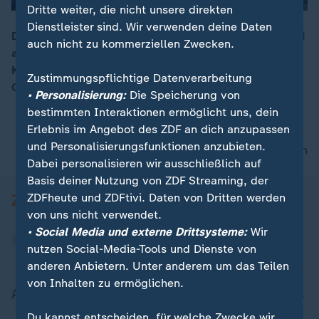
Dritte weiter, die nicht unsere direkten
Dienstleister sind. Wir verwenden deine Daten
Die CDU sei stärkste Partei in Deutschland und das sei
auch nicht zu kommerziellen Zwecken.
ausreichend Rückenwind, um Manfred Weber zum
00:05
Kommissionspräsidenten zu machen, sagt CDU-
Zustimmungspflichtige Datenverarbeitung
Generalsekretär Paul Ziemiak.
• Personalisierung:
Die Speicherung von
bestimmten Interaktionen ermöglicht uns, dein
Erlebnis im Angebot des ZDF an dich anzupassen
und Personalisierungsfunktionen anzubieten.
nach oben
Dabei personalisieren wir ausschließlich auf
Basis deiner Nutzung von ZDF Streaming, der
ZDFheute und ZDFtivi. Daten von Dritten werden
von uns nicht verwendet.
• Social Media und externe Drittsysteme:
Wir
nutzen Social-Media-Tools und Dienste von
anderen Anbietern. Unter anderem um das Teilen
von Inhalten zu ermöglichen.
Aktuell bei ZDFheute
Du kannst entscheiden, für welche Zwecke wir