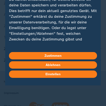
Zuletzt veröffentlicht
deine Daten speichern und verarbeiten dürfen.
Dies betrifft nur dein aktuell genutztes Gerät. Mit
Aktuelle Sendungs-Videos
"Zustimmen" erklärst du deine Zustimmung zu
unserer Datenverarbeitung, für die wir deine
ZDFheute Stories
Einwilligung benötigen. Oder du legst unter
"Einstellungen/Ablehnen" fest, welchen
Themen im Überblick
Zwecken du deine Zustimmung gibst und
welchen nicht. Deine Datenschutzeinstellungen
ZDFheute Update
kannst du jederzeit mit Wirkung für die Zukunft
Zustimmen
in deinen Einstellungen widerrufen oder ändern.
ZDFheute Apps
Ablehnen
Hier findest du das Impressum.
Weitere Informationen findest du in unserer
Einstellen
Datenschutzerklärung.
Nutzungsbedingungen
Datenschutz
Datenschutzeinstellungen
Impressum