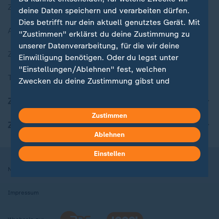
Zuletzt veröffentlicht
deine Daten speichern und verarbeiten dürfen.
Dies betrifft nur dein aktuell genutztes Gerät. Mit
Aktuelle Sendungs-Videos
"Zustimmen" erklärst du deine Zustimmung zu
unserer Datenverarbeitung, für die wir deine
ZDFheute Stories
Einwilligung benötigen. Oder du legst unter
"Einstellungen/Ablehnen" fest, welchen
Themen im Überblick
Zwecken du deine Zustimmung gibst und
welchen nicht. Deine Datenschutzeinstellungen
ZDFheute Update
kannst du jederzeit mit Wirkung für die Zukunft
in deinen Einstellungen widerrufen oder ändern.
Zustimmen
ZDFheute Apps
Ablehnen
Hier findest du das Impressum.
Weitere Informationen findest du in unserer
Einstellen
Datenschutzerklärung.
Nutzungsbedingungen
Datenschutz
Datenschutzeinstellungen
Impressum