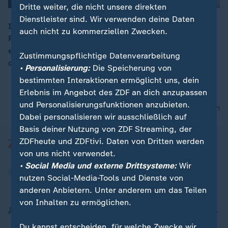
Dritte weiter, die nicht unsere direkten
Dienstleister sind. Wir verwenden deine Daten
In Großbritannien hat die Wahl zum Unterhaus des
auch nicht zu kommerziellen Zwecken.
Parlaments begonnen. Meinungsforscher erwarten
00:17
einen deutlichen Sieg der Labour-Partei, die bisher in
Zustimmungspflichtige Datenverarbeitung
der Opposition war.
• Personalisierung:
Die Speicherung von
bestimmten Interaktionen ermöglicht uns, dein
Erlebnis im Angebot des ZDF an dich anzupassen
und Personalisierungsfunktionen anzubieten.
nach oben
Dabei personalisieren wir ausschließlich auf
Basis deiner Nutzung von ZDF Streaming, der
ZDFheute und ZDFtivi. Daten von Dritten werden
von uns nicht verwendet.
• Social Media und externe Drittsysteme:
Wir
nutzen Social-Media-Tools und Dienste von
anderen Anbietern. Unter anderem um das Teilen
von Inhalten zu ermöglichen.
Aktuell bei ZDFheute
Du kannst entscheiden, für welche Zwecke wir