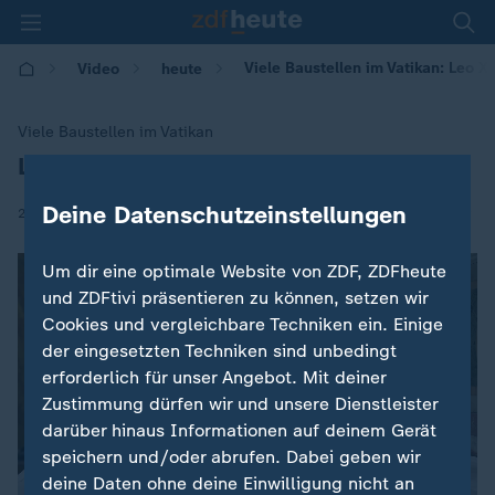
Viele Baustellen im Vatikan: Leo 
Video
heute
Viele Baustellen im Vatikan
Leo XIV.: Papst und Brückenbauer
:
Deine Datenschutzeinstellungen
|
25.12.2025 | 06:00
Um dir eine optimale Website von ZDF, ZDFheute
und ZDFtivi präsentieren zu können, setzen wir
Cookies und vergleichbare Techniken ein. Einige
der eingesetzten Techniken sind unbedingt
erforderlich für unser Angebot. Mit deiner
Zustimmung dürfen wir und unsere Dienstleister
darüber hinaus Informationen auf deinem Gerät
speichern und/oder abrufen. Dabei geben wir
deine Daten ohne deine Einwilligung nicht an