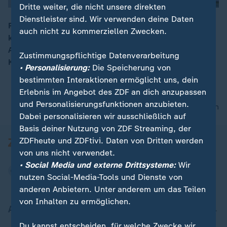
Dritte weiter, die nicht unsere direkten
Dienstleister sind. Wir verwenden deine Daten
Papst Leo muss die verschiedenen Lager in der
auch nicht zu kommerziellen Zwecken.
katholischen Kirche wieder versöhnen. Keine leichte
00:15
Aufgabe für das Oberhaupt von 1,4 Milliarden
Zustimmungspflichtige Datenverarbeitung
Katholiken weltweit.
• Personalisierung:
Die Speicherung von
bestimmten Interaktionen ermöglicht uns, dein
Erlebnis im Angebot des ZDF an dich anzupassen
und Personalisierungsfunktionen anzubieten.
nach oben
Dabei personalisieren wir ausschließlich auf
Basis deiner Nutzung von ZDF Streaming, der
ZDFheute und ZDFtivi. Daten von Dritten werden
von uns nicht verwendet.
• Social Media und externe Drittsysteme:
Wir
nutzen Social-Media-Tools und Dienste von
anderen Anbietern. Unter anderem um das Teilen
von Inhalten zu ermöglichen.
Aktuell bei ZDFheute
Du kannst entscheiden, für welche Zwecke wir