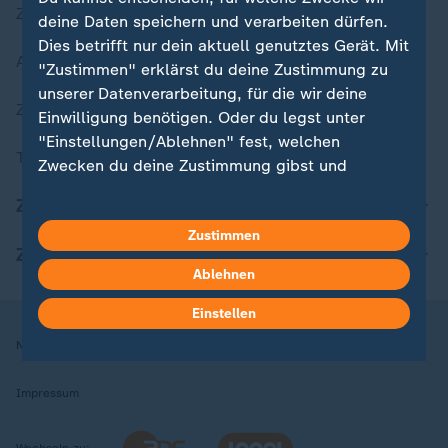
Zuletzt veröffentlicht
deine Daten speichern und verarbeiten dürfen.
Dies betrifft nur dein aktuell genutztes Gerät. Mit
Aktuelle Sendungs-Videos
"Zustimmen" erklärst du deine Zustimmung zu
unserer Datenverarbeitung, für die wir deine
ZDFheute Stories
Einwilligung benötigen. Oder du legst unter
"Einstellungen/Ablehnen" fest, welchen
Themen im Überblick
Zwecken du deine Zustimmung gibst und
welchen nicht. Deine Datenschutzeinstellungen
ZDFheute Update
kannst du jederzeit mit Wirkung für die Zukunft
Zustimmen
in deinen Einstellungen widerrufen oder ändern.
ZDFheute Apps
Ablehnen
Hier findest du das Impressum.
Weitere Informationen findest du in unserer
Einstellen
Datenschutzerklärung.
Nutzungsbedingungen
Datenschutz
Datenschutzeinstellungen
Impressum