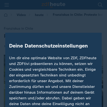
Franziskus in Chile: Proteste bei 
Video
heute
Franziskus in Chile
Proteste bei Papst-Besuch
:
Deine Datenschutzeinstellungen
|
17.01.2018 | 07:22
Um dir eine optimale Website von ZDF, ZDFheute
und ZDFtivi präsentieren zu können, setzen wir
Cookies und vergleichbare Techniken ein. Einige
der eingesetzten Techniken sind unbedingt
erforderlich für unser Angebot. Mit deiner
Zustimmung dürfen wir und unsere Dienstleister
darüber hinaus Informationen auf deinem Gerät
speichern und/oder abrufen. Dabei geben wir
deine Daten ohne deine Einwilligung nicht an