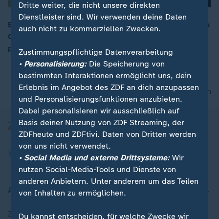
Dritte weiter, die nicht unsere direkten
Dienstleister sind. Wir verwenden deine Daten
Beim Papst-Besuch in Chile hat es unter den jubelnden
auch nicht zu kommerziellen Zwecken.
Gläubigen auch kritische Demonstranten gegeben. Sie
00:06
prangerten den Kindes-Missbrauch durch Priester an.
Zustimmungspflichtige Datenverarbeitung
• Personalisierung:
Die Speicherung von
bestimmten Interaktionen ermöglicht uns, dein
Erlebnis im Angebot des ZDF an dich anzupassen
nach oben
und Personalisierungsfunktionen anzubieten.
Dabei personalisieren wir ausschließlich auf
Basis deiner Nutzung von ZDF Streaming, der
ZDFheute und ZDFtivi. Daten von Dritten werden
von uns nicht verwendet.
• Social Media und externe Drittsysteme:
Wir
nutzen Social-Media-Tools und Dienste von
anderen Anbietern. Unter anderem um das Teilen
Aktuell bei ZDFheute
von Inhalten zu ermöglichen.
Zuletzt veröffentlicht
Du kannst entscheiden, für welche Zwecke wir