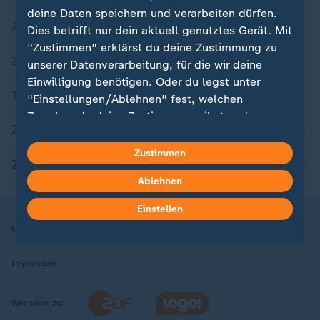
deine Daten speichern und verarbeiten dürfen.
Aktuelle Sendungs-Videos
Dies betrifft nur dein aktuell genutztes Gerät. Mit
"Zustimmen" erklärst du deine Zustimmung zu
ZDFheute Stories
unserer Datenverarbeitung, für die wir deine
Einwilligung benötigen. Oder du legst unter
Themen im Überblick
"Einstellungen/Ablehnen" fest, welchen
Zwecken du deine Zustimmung gibst und
ZDFheute Update
welchen nicht. Deine Datenschutzeinstellungen
kannst du jederzeit mit Wirkung für die Zukunft
Zustimmen
ZDFheute Apps
in deinen Einstellungen widerrufen oder ändern.
Ablehnen
Hier findest du das Impressum.
Einstellen
Weitere Informationen findest du in unserer
Nutzungsbedingungen
Datenschutz
Datenschutzeinstellungen
Datenschutzerklärung.
Impressum
Wechseln zu: