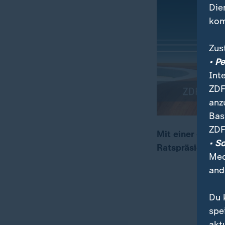
Die
kom
Zus
• P
Int
ZDF
anz
Bas
ZDF
Mit einer große
• S
Ratspräsidents
00:05
00:25
Med
and
Du 
spe
akt