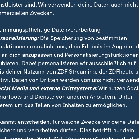
nstleister sind. Wir verwenden deine Daten auch nicht
merziellen Zwecken.
timmungspflichtige Datenverarbeitung
ersonalisierung:
Die Speicherung von bestimmten
eraktionen ermöglicht uns, dein Erlebnis im Angebot 
 an dich anzupassen und Personalisierungsfunktionen
ubieten. Dabei personalisieren wir ausschließlich auf
is deiner Nutzung von ZDF Streaming, der ZDFheute 
tivi. Daten von Dritten werden von uns nicht verwend
n Feier auf einem Berggipfel bei Schladming hat Öster
ocial Media und externe Drittsysteme:
Wir nutzen Soci
chaft von Bulgarien für die kommenden sechs Monat
ia-Tools und Dienste von anderen Anbietern. Unter
erem um das Teilen von Inhalten zu ermöglichen.
kannst entscheiden, für welche Zwecke wir deine Dat
ichern und verarbeiten dürfen. Dies betrifft nur dein
uell genutztes Gerät. Mit "Zustimmen" erklärst du dei