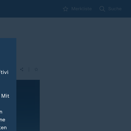
Merkliste
Suche
|
tivi
 Mit
n
ine
ten