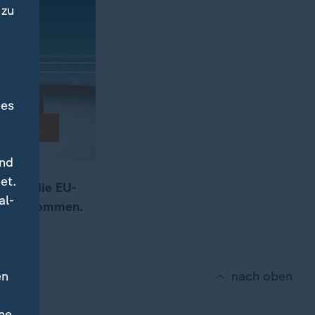
 zu
des
und
et.
reich die EU-
al-
e übernommen.
en
nach oben
ne