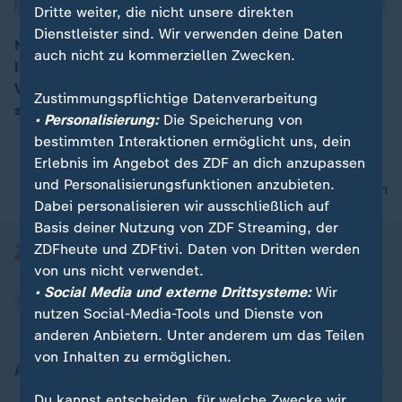
Dritte weiter, die nicht unsere direkten
Dienstleister sind. Wir verwenden deine Daten
Nach einem Lawinenabgang am Stubaier Gletscher
auch nicht zu kommerziellen Zwecken.
läuft ein großer Rettungseinsatz, um nach
00:16
Verschütteten zu suchen. Mehrere Skifahrer befanden
Zustimmungspflichtige Datenverarbeitung
sich im Gefahrengebiet.
• Personalisierung:
Die Speicherung von
bestimmten Interaktionen ermöglicht uns, dein
Erlebnis im Angebot des ZDF an dich anzupassen
und Personalisierungsfunktionen anzubieten.
nach oben
Dabei personalisieren wir ausschließlich auf
Basis deiner Nutzung von ZDF Streaming, der
ZDFheute und ZDFtivi. Daten von Dritten werden
von uns nicht verwendet.
• Social Media und externe Drittsysteme:
Wir
nutzen Social-Media-Tools und Dienste von
anderen Anbietern. Unter anderem um das Teilen
von Inhalten zu ermöglichen.
Aktuell bei ZDFheute
Du kannst entscheiden, für welche Zwecke wir