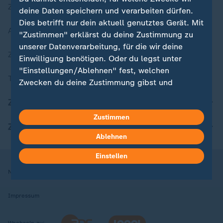
Zuletzt veröffentlicht
deine Daten speichern und verarbeiten dürfen.
Dies betrifft nur dein aktuell genutztes Gerät. Mit
Aktuelle Sendungs-Videos
"Zustimmen" erklärst du deine Zustimmung zu
unserer Datenverarbeitung, für die wir deine
ZDFheute Stories
Einwilligung benötigen. Oder du legst unter
"Einstellungen/Ablehnen" fest, welchen
Themen im Überblick
Zwecken du deine Zustimmung gibst und
welchen nicht. Deine Datenschutzeinstellungen
ZDFheute Update
kannst du jederzeit mit Wirkung für die Zukunft
Zustimmen
in deinen Einstellungen widerrufen oder ändern.
ZDFheute Apps
Ablehnen
Hier findest du das Impressum.
Weitere Informationen findest du in unserer
Einstellen
Datenschutzerklärung.
Nutzungsbedingungen
Datenschutz
Datenschutzeinstellungen
Impressum