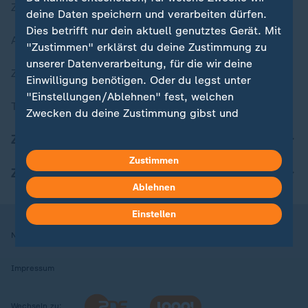
Zuletzt veröffentlicht
deine Daten speichern und verarbeiten dürfen.
Dies betrifft nur dein aktuell genutztes Gerät. Mit
Aktuelle Sendungs-Videos
"Zustimmen" erklärst du deine Zustimmung zu
unserer Datenverarbeitung, für die wir deine
ZDFheute Stories
Einwilligung benötigen. Oder du legst unter
"Einstellungen/Ablehnen" fest, welchen
Themen im Überblick
Zwecken du deine Zustimmung gibst und
welchen nicht. Deine Datenschutzeinstellungen
ZDFheute Update
kannst du jederzeit mit Wirkung für die Zukunft
Zustimmen
in deinen Einstellungen widerrufen oder ändern.
ZDFheute Apps
Ablehnen
Hier findest du das Impressum.
Weitere Informationen findest du in unserer
Einstellen
Datenschutzerklärung.
Nutzungsbedingungen
Datenschutz
Datenschutzeinstellungen
Impressum
Wechseln zu: