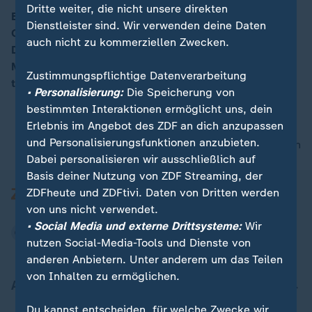
Dritte weiter, die nicht unsere direkten
Eine Woche nach der US-Wahl besucht US-Präsident
Dienstleister sind. Wir verwenden deine Daten
Obama zum sechsten Mal während seiner Amtszeit
00:06
auch nicht zu kommerziellen Zwecken.
Deutschland. In Berlin wird er mit Bundeskanzlerin
Merkel unter anderem über die künftigen
Zustimmungspflichtige Datenverarbeitung
transatlantischen Beziehungen sprechen.
• Personalisierung:
Die Speicherung von
bestimmten Interaktionen ermöglicht uns, dein
Erlebnis im Angebot des ZDF an dich anzupassen
und Personalisierungsfunktionen anzubieten.
nach oben
Dabei personalisieren wir ausschließlich auf
Basis deiner Nutzung von ZDF Streaming, der
ZDFheute und ZDFtivi. Daten von Dritten werden
von uns nicht verwendet.
• Social Media und externe Drittsysteme:
Wir
nutzen Social-Media-Tools und Dienste von
anderen Anbietern. Unter anderem um das Teilen
von Inhalten zu ermöglichen.
Aktuell bei ZDFheute
Du kannst entscheiden, für welche Zwecke wir