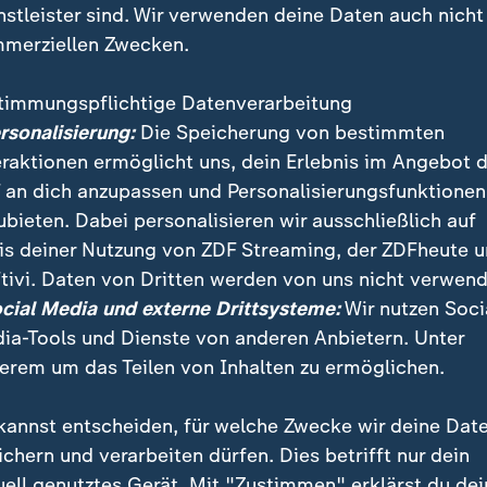
nstleister sind. Wir verwenden deine Daten auch nicht
merziellen Zwecken.
timmungspflichtige Datenverarbeitung
ersonalisierung:
Die Speicherung von bestimmten
eraktionen ermöglicht uns, dein Erlebnis im Angebot 
 an dich anzupassen und Personalisierungsfunktionen
ubieten. Dabei personalisieren wir ausschließlich auf
is deiner Nutzung von ZDF Streaming, der ZDFheute 
er Sicherheitskonferenz sind die Blicke auf die US-D
tivi. Daten von Dritten werden von uns nicht verwend
en die USA zur NATO? Zum Auftakt ging es aber erstm
ocial Media und externe Drittsysteme:
Wir nutzen Soci
.
ia-Tools und Dienste von anderen Anbietern. Unter
erem um das Teilen von Inhalten zu ermöglichen.
kannst entscheiden, für welche Zwecke wir deine Dat
ichern und verarbeiten dürfen. Dies betrifft nur dein
uell genutztes Gerät. Mit "Zustimmen" erklärst du dei