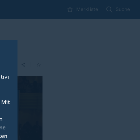
Merkliste
Suche
us
|
| 17:00
tivi
 Mit
n
ine
ten