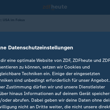
z: USA im Fokus
 Sicherheitskonferenz: USA im Fok
ine Datenschutzeinstellungen
16.02.2024 
dir eine optimale Website von ZDF, ZDFheute und ZDF
sentieren zu können, setzen wir Cookies und
gleichbare Techniken ein. Einige der eingesetzten
hniken sind unbedingt erforderlich für unser Angebot.
ner Zustimmung dürfen wir und unsere Dienstleister
über hinaus Informationen auf deinem Gerät speicher
/oder abrufen. Dabei geben wir deine Daten ohne de
willigung nicht an Dritte weiter, die nicht unsere direk