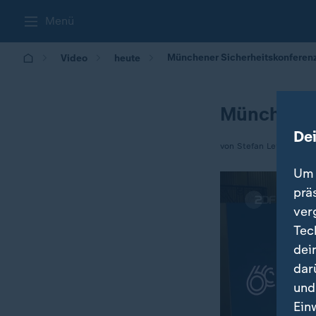
Menü
Münchener Sicherheitskonferen
Video
heute
Münchener
De
von Stefan Leifert
Um 
prä
ver
Tec
dei
dar
und
Ein