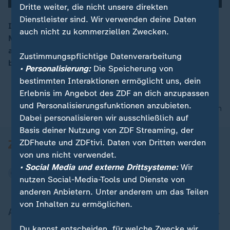
Dritte weiter, die nicht unsere direkten
Dienstleister sind. Wir verwenden deine Daten
In Brüssel haben Polens neuer Ministerpräsident
auch nicht zu kommerziellen Zwecken.
Morawiecki und EU-Kommissionschef Juncker über die
angespannten polnisch-europäischen Beziehungen
Zustimmungspflichtige Datenverarbeitung
beraten.
• Personalisierung:
Die Speicherung von
bestimmten Interaktionen ermöglicht uns, dein
Erlebnis im Angebot des ZDF an dich anzupassen
und Personalisierungsfunktionen anzubieten.
nach oben
Dabei personalisieren wir ausschließlich auf
Basis deiner Nutzung von ZDF Streaming, der
ZDFheute und ZDFtivi. Daten von Dritten werden
von uns nicht verwendet.
• Social Media und externe Drittsysteme:
Wir
nutzen Social-Media-Tools und Dienste von
anderen Anbietern. Unter anderem um das Teilen
von Inhalten zu ermöglichen.
Aktuell bei ZDFheute
Du kannst entscheiden, für welche Zwecke wir