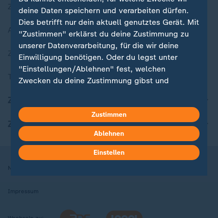
Zuletzt veröffentlicht
deine Daten speichern und verarbeiten dürfen.
Dies betrifft nur dein aktuell genutztes Gerät. Mit
Aktuelle Sendungs-Videos
"Zustimmen" erklärst du deine Zustimmung zu
unserer Datenverarbeitung, für die wir deine
ZDFheute Stories
Einwilligung benötigen. Oder du legst unter
"Einstellungen/Ablehnen" fest, welchen
Themen im Überblick
Zwecken du deine Zustimmung gibst und
welchen nicht. Deine Datenschutzeinstellungen
ZDFheute Update
kannst du jederzeit mit Wirkung für die Zukunft
Zustimmen
in deinen Einstellungen widerrufen oder ändern.
ZDFheute Apps
Ablehnen
Hier findest du das Impressum.
Weitere Informationen findest du in unserer
Einstellen
Datenschutzerklärung.
Nutzungsbedingungen
Datenschutz
Datenschutzeinstellungen
Impressum