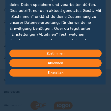
deine Daten speichern und verarbeiten dürfen.
Aktuelle Sendungs-Videos
Dies betrifft nur dein aktuell genutztes Gerät. Mit
"Zustimmen" erklärst du deine Zustimmung zu
ZDFheute Stories
unserer Datenverarbeitung, für die wir deine
Einwilligung benötigen. Oder du legst unter
Themen im Überblick
"Einstellungen/Ablehnen" fest, welchen
Zwecken du deine Zustimmung gibst und
ZDFheute Update
welchen nicht. Deine Datenschutzeinstellungen
kannst du jederzeit mit Wirkung für die Zukunft
Zustimmen
ZDFheute Apps
in deinen Einstellungen widerrufen oder ändern.
Ablehnen
Hier findest du das Impressum.
Einstellen
Weitere Informationen findest du in unserer
Nutzungsbedingungen
Datenschutz
Datenschutzeinstellungen
Datenschutzerklärung.
Impressum
Wechseln zu: