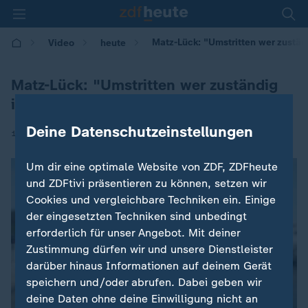
Matz-Lück: "Umstritten wer zustän
Video
heute
Matz-Lück: "Umstritten wer zuständig
ist"
Deine Datenschutzeinstellungen
|
16.09.2023 | 11:22
Um dir eine optimale Website von ZDF, ZDFheute
und ZDFtivi präsentieren zu können, setzen wir
Cookies und vergleichbare Techniken ein. Einige
der eingesetzten Techniken sind unbedingt
erforderlich für unser Angebot. Mit deiner
Zustimmung dürfen wir und unsere Dienstleister
darüber hinaus Informationen auf deinem Gerät
speichern und/oder abrufen. Dabei geben wir
deine Daten ohne deine Einwilligung nicht an