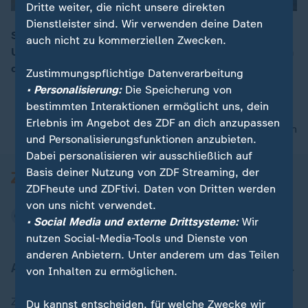
Dritte weiter, die nicht unsere direkten
Dienstleister sind. Wir verwenden deine Daten
Seerechtsexpertin Nele Matz-Lück spricht über die
auch nicht zu kommerziellen Zwecken.
Unklarheit der Finanzierung für die Gefahrenabwehr an
00:16
der Ostsee zwischen Bund und Länder.
Zustimmungspflichtige Datenverarbeitung
• Personalisierung:
Die Speicherung von
bestimmten Interaktionen ermöglicht uns, dein
Erlebnis im Angebot des ZDF an dich anzupassen
nach oben
und Personalisierungsfunktionen anzubieten.
Dabei personalisieren wir ausschließlich auf
Basis deiner Nutzung von ZDF Streaming, der
ZDFheute und ZDFtivi. Daten von Dritten werden
von uns nicht verwendet.
• Social Media und externe Drittsysteme:
Wir
nutzen Social-Media-Tools und Dienste von
anderen Anbietern. Unter anderem um das Teilen
Aktuell bei ZDFheute
von Inhalten zu ermöglichen.
Zuletzt veröffentlicht
Du kannst entscheiden, für welche Zwecke wir