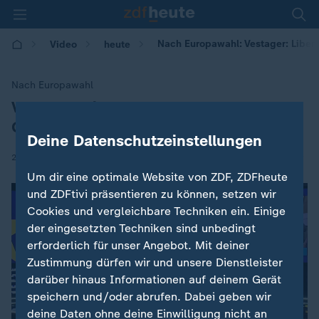
Nach Europawahl: Vestager: Liber
Video
heute
Nach Europawahl
Vestager: Liberale "auf der
:
Gewinnerstraße"
Deine Datenschutzeinstellungen
|
26.05.2019 | 23:11
Um dir eine optimale Website von ZDF, ZDFheute
und ZDFtivi präsentieren zu können, setzen wir
Cookies und vergleichbare Techniken ein. Einige
der eingesetzten Techniken sind unbedingt
erforderlich für unser Angebot. Mit deiner
Zustimmung dürfen wir und unsere Dienstleister
darüber hinaus Informationen auf deinem Gerät
speichern und/oder abrufen. Dabei geben wir
deine Daten ohne deine Einwilligung nicht an