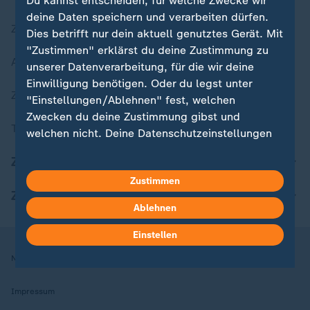
Du kannst entscheiden, für welche Zwecke wir
deine Daten speichern und verarbeiten dürfen.
Zuletzt veröffentlicht
Dies betrifft nur dein aktuell genutztes Gerät. Mit
"Zustimmen" erklärst du deine Zustimmung zu
Aktuelle Sendungs-Videos
unserer Datenverarbeitung, für die wir deine
Einwilligung benötigen. Oder du legst unter
ZDFheute Stories
"Einstellungen/Ablehnen" fest, welchen
Zwecken du deine Zustimmung gibst und
Themen im Überblick
welchen nicht. Deine Datenschutzeinstellungen
kannst du jederzeit mit Wirkung für die Zukunft
ZDFheute Update
in deinen Einstellungen widerrufen oder ändern.
Zustimmen
ZDFheute Apps
Hier findest du das Impressum.
Ablehnen
Weitere Informationen findest du in unserer
Datenschutzerklärung.
Einstellen
Nutzungsbedingungen
Datenschutz
Datenschutzeinstellungen
Impressum