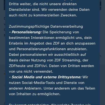
Dritte weiter, die nicht unsere direkten
Dienstleister sind. Wir verwenden deine Daten
auch nicht zu kommerziellen Zwecken.
Die Liberalen konnten bei der Europawahl Zugewinne
verbuchen. "Es sieht aus, als wären wir auf der
00:13
Zustimmungspflichtige Datenverarbeitung
Gewinnerstraße", so die dänische EU-Kommissarin
• Personalisierung:
Die Speicherung von
Margrethe Vestager.
bestimmten Interaktionen ermöglicht uns, dein
Erlebnis im Angebot des ZDF an dich anzupassen
und Personalisierungsfunktionen anzubieten.
Dabei personalisieren wir ausschließlich auf
nach oben
Basis deiner Nutzung von ZDF Streaming, der
ZDFheute und ZDFtivi. Daten von Dritten werden
von uns nicht verwendet.
• Social Media und externe Drittsysteme:
Wir
nutzen Social-Media-Tools und Dienste von
anderen Anbietern. Unter anderem um das Teilen
von Inhalten zu ermöglichen.
Aktuell bei ZDFheute