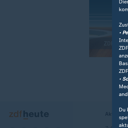
Die
kom
Zus
• P
Int
ZDF
anz
Bas
ZDF
00:04
00:25
• S
Med
and
Du 
Aktuell b
spe
akt