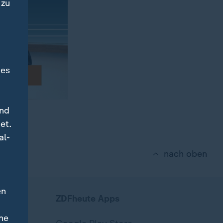
 zu
des
und
et.
al-
nach oben
en
ZDFheute Apps
ne