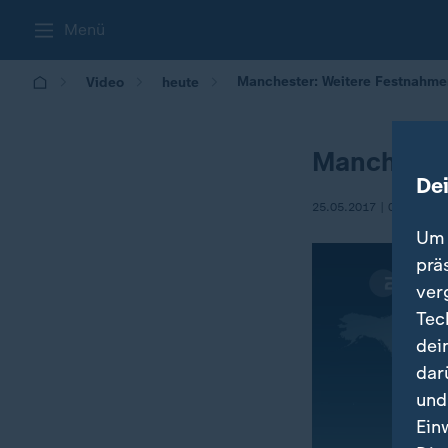
Menü
Manchester: Weitere Festnahme
Video
heute
Mancheste
De
25.05.2017 | 08:15
Um 
prä
ver
Tec
dei
dar
und
Ein