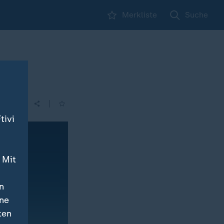
Merkliste
Suche
|
tivi
 Mit
n
ine
ten