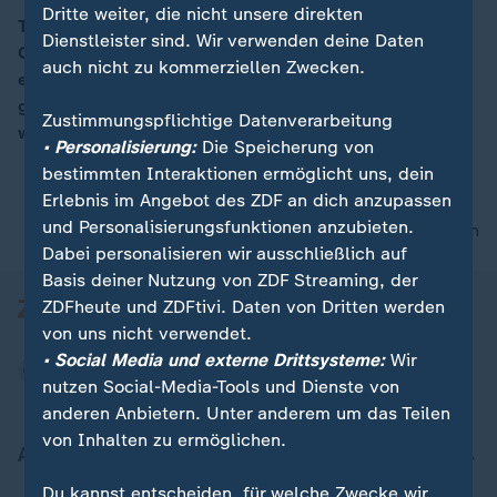
Dritte weiter, die nicht unsere direkten
Trotz Präsident Maduros Demonstrationsverbot und
Dienstleister sind. Wir verwenden deine Daten
Gefängnisdrohungen, lassen sich die Protestler nicht
00:05
auch nicht zu kommerziellen Zwecken.
einschüchtern und blockieren weiter Straßen. Die
geplante Verfassungsreform Maduros würde ihm
Zustimmungspflichtige Datenverarbeitung
weitreichende Befugnisse erteilen.
• Personalisierung:
Die Speicherung von
bestimmten Interaktionen ermöglicht uns, dein
Erlebnis im Angebot des ZDF an dich anzupassen
und Personalisierungsfunktionen anzubieten.
nach oben
Dabei personalisieren wir ausschließlich auf
Basis deiner Nutzung von ZDF Streaming, der
ZDFheute und ZDFtivi. Daten von Dritten werden
von uns nicht verwendet.
• Social Media und externe Drittsysteme:
Wir
nutzen Social-Media-Tools und Dienste von
anderen Anbietern. Unter anderem um das Teilen
von Inhalten zu ermöglichen.
Aktuell bei ZDFheute
Du kannst entscheiden, für welche Zwecke wir