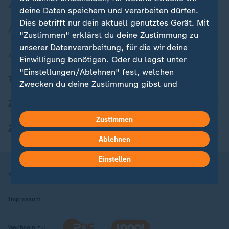
Zuletzt veröffentlicht
deine Daten speichern und verarbeiten dürfen.
Dies betrifft nur dein aktuell genutztes Gerät. Mit
Aktuelle Sendungs-Videos
"Zustimmen" erklärst du deine Zustimmung zu
unserer Datenverarbeitung, für die wir deine
ZDFheute Stories
Einwilligung benötigen. Oder du legst unter
"Einstellungen/Ablehnen" fest, welchen
Themen im Überblick
Zwecken du deine Zustimmung gibst und
welchen nicht. Deine Datenschutzeinstellungen
ZDFheute Update
kannst du jederzeit mit Wirkung für die Zukunft
Zustimmen
in deinen Einstellungen widerrufen oder ändern.
ZDFheute Apps
Ablehnen
Hier findest du das Impressum.
Weitere Informationen findest du in unserer
Einstellen
Datenschutzerklärung.
Nutzungsbedingungen
Datenschutz
Datenschutzeinstellungen
Impressum
Wechseln zu: