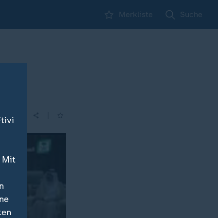
Merkliste
Suche
|
tivi
 Mit
n
ine
ten