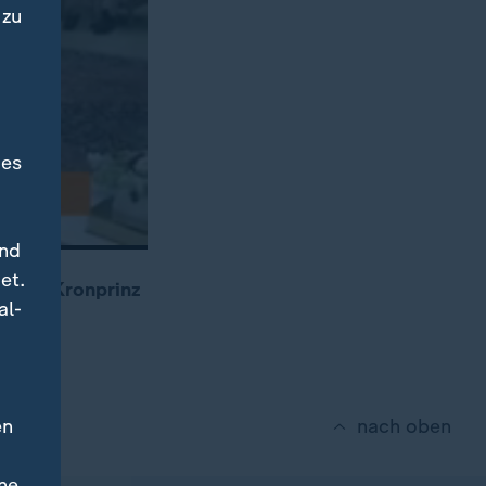
 zu
des
und
et.
n mit Kronprinz
al-
en
nach oben
ne