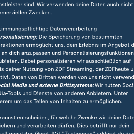
nstleister sind. Wir verwenden deine Daten auch nicht
merziellen Zwecken.
timmungspflichtige Datenverarbeitung
ersonalisierung:
Die Speicherung von bestimmten
eraktionen ermöglicht uns, dein Erlebnis im Angebot 
 an dich anzupassen und Personalisierungsfunktionen
ubieten. Dabei personalisieren wir ausschließlich auf
is deiner Nutzung von ZDF Streaming, der ZDFheute 
tivi. Daten von Dritten werden von uns nicht verwend
sident Macron hat Saudi-Arabien besucht. Beim Treffe
ocial Media und externe Drittsysteme:
Wir nutzen Soci
r sich für Frieden in der Golfregion ausgesprochen.
ia-Tools und Dienste von anderen Anbietern. Unter
erem um das Teilen von Inhalten zu ermöglichen.
kannst entscheiden, für welche Zwecke wir deine Dat
ichern und verarbeiten dürfen. Dies betrifft nur dein
uell genutztes Gerät. Mit "Zustimmen" erklärst du dei