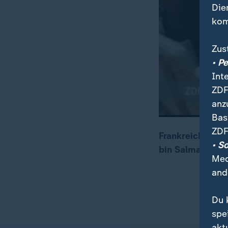
Die
kom
Zus
• P
Int
ZDF
anz
Bas
ZDF
Frankreichs Prä
• S
bin Salman hat e
00:07
00:22
Med
and
Du 
spe
akt