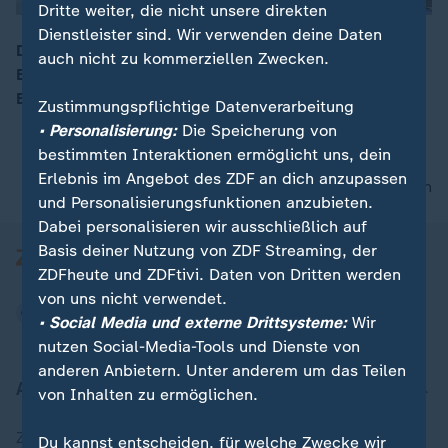
Dritte weiter, die nicht unsere direkten
Dienstleister sind. Wir verwenden deine Daten
Die Koalition diskutiert heute über eine mögliche
auch nicht zu kommerziellen Zwecken.
Entlassung von Verfassungspräsident Maaßen. In
00:08
Berlin: ZDF-Korrespondentin Bettina Schausten.
Zustimmungspflichtige Datenverarbeitung
• Personalisierung:
Die Speicherung von
bestimmten Interaktionen ermöglicht uns, dein
Erlebnis im Angebot des ZDF an dich anzupassen
nach oben
und Personalisierungsfunktionen anzubieten.
Dabei personalisieren wir ausschließlich auf
Basis deiner Nutzung von ZDF Streaming, der
ZDFheute und ZDFtivi. Daten von Dritten werden
von uns nicht verwendet.
• Social Media und externe Drittsysteme:
Wir
nutzen Social-Media-Tools und Dienste von
anderen Anbietern. Unter anderem um das Teilen
Aktuell bei ZDFheute
von Inhalten zu ermöglichen.
Zuletzt veröffentlicht
Du kannst entscheiden, für welche Zwecke wir