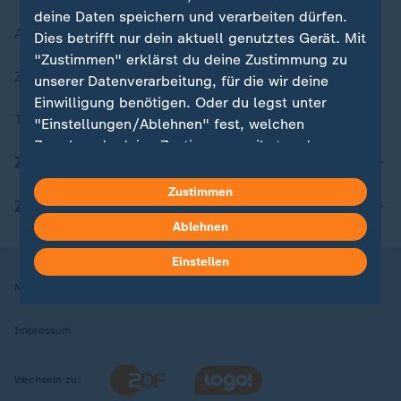
deine Daten speichern und verarbeiten dürfen.
Aktuelle Sendungs-Videos
Dies betrifft nur dein aktuell genutztes Gerät. Mit
"Zustimmen" erklärst du deine Zustimmung zu
ZDFheute Stories
unserer Datenverarbeitung, für die wir deine
Einwilligung benötigen. Oder du legst unter
Themen im Überblick
"Einstellungen/Ablehnen" fest, welchen
Zwecken du deine Zustimmung gibst und
ZDFheute Update
welchen nicht. Deine Datenschutzeinstellungen
kannst du jederzeit mit Wirkung für die Zukunft
Zustimmen
ZDFheute Apps
in deinen Einstellungen widerrufen oder ändern.
Ablehnen
Hier findest du das Impressum.
Einstellen
Weitere Informationen findest du in unserer
Nutzungsbedingungen
Datenschutz
Datenschutzeinstellungen
Datenschutzerklärung.
Impressum
Wechseln zu: