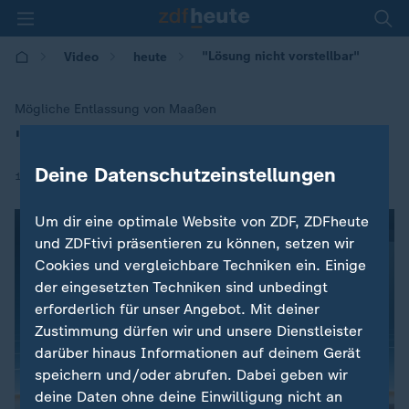
"Lösung nicht vorstellbar"
Video
heute
Mögliche Entlassung von Maaßen
"Maaßen-Versetzung wahrscheinlich"
:
Deine Datenschutzeinstellungen
|
18.09.2018 | 17:00
Um dir eine optimale Website von ZDF, ZDFheute
und ZDFtivi präsentieren zu können, setzen wir
Cookies und vergleichbare Techniken ein. Einige
der eingesetzten Techniken sind unbedingt
erforderlich für unser Angebot. Mit deiner
Zustimmung dürfen wir und unsere Dienstleister
darüber hinaus Informationen auf deinem Gerät
speichern und/oder abrufen. Dabei geben wir
deine Daten ohne deine Einwilligung nicht an