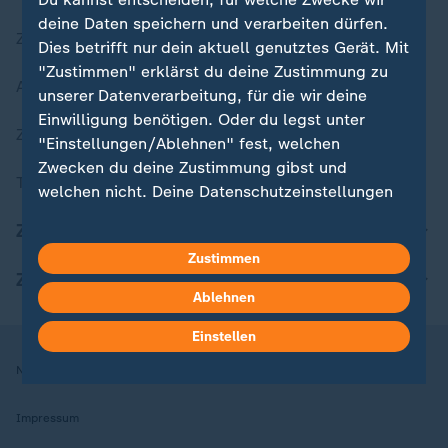
deine Daten speichern und verarbeiten dürfen.
Zuletzt veröffentlicht
Dies betrifft nur dein aktuell genutztes Gerät. Mit
"Zustimmen" erklärst du deine Zustimmung zu
Aktuelle Sendungs-Videos
unserer Datenverarbeitung, für die wir deine
Einwilligung benötigen. Oder du legst unter
ZDFheute Stories
"Einstellungen/Ablehnen" fest, welchen
Zwecken du deine Zustimmung gibst und
Themen im Überblick
welchen nicht. Deine Datenschutzeinstellungen
kannst du jederzeit mit Wirkung für die Zukunft
ZDFheute Update
in deinen Einstellungen widerrufen oder ändern.
Zustimmen
ZDFheute Apps
Hier findest du das Impressum.
Ablehnen
Weitere Informationen findest du in unserer
Datenschutzerklärung.
Einstellen
Nutzungsbedingungen
Datenschutz
Datenschutzeinstellungen
Impressum