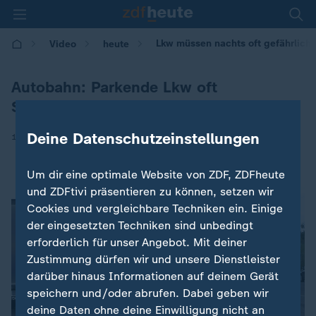
Lkw müssen nachts oft gefährlich
Video
heute
Autobahn: Parkende Lkw oft
Sicherheitsrisiko
Deine Datenschutzeinstellungen
|
18.11.2025 | 14:34
Um dir eine optimale Website von ZDF, ZDFheute
und ZDFtivi präsentieren zu können, setzen wir
Cookies und vergleichbare Techniken ein. Einige
der eingesetzten Techniken sind unbedingt
erforderlich für unser Angebot. Mit deiner
Zustimmung dürfen wir und unsere Dienstleister
darüber hinaus Informationen auf deinem Gerät
speichern und/oder abrufen. Dabei geben wir
deine Daten ohne deine Einwilligung nicht an