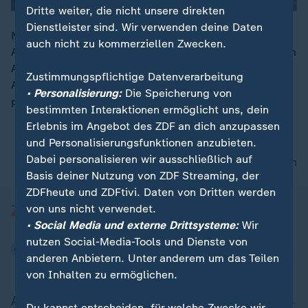
Dritte weiter, die nicht unsere direkten
Dienstleister sind. Wir verwenden deine Daten
Nachts werden parkende Lkw auf vielen
auch nicht zu kommerziellen Zwecken.
Autobahnrastanlagen zur Gefahr. Eine Untersuchung im
00:13
Auftrag des ADAC ergab: Auf 48 von 100 überprüften
Zustimmungspflichtige Datenverarbeitung
Anlagen mussten Laster in hochriskanten Bereichen
• Personalisierung:
Die Speicherung von
parken.
bestimmten Interaktionen ermöglicht uns, dein
Erlebnis im Angebot des ZDF an dich anzupassen
und Personalisierungsfunktionen anzubieten.
Dabei personalisieren wir ausschließlich auf
nach oben
Basis deiner Nutzung von ZDF Streaming, der
ZDFheute und ZDFtivi. Daten von Dritten werden
von uns nicht verwendet.
• Social Media und externe Drittsysteme:
Wir
nutzen Social-Media-Tools und Dienste von
anderen Anbietern. Unter anderem um das Teilen
von Inhalten zu ermöglichen.
Aktuell bei ZDFheute
Du kannst entscheiden, für welche Zwecke wir