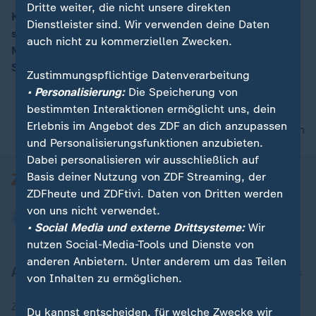
Dritte weiter, die nicht unsere direkten
Knapp eine Stunde vor Schließung der Wahllokale
Dienstleister sind. Wir verwenden deine Daten
steigt die Spannung zum Ergebnis. Knapp 3,3
00:16
auch nicht zu kommerziellen Zwecken.
Millionen Wahlberechtigte Menschen geben allein in
Sachsen ihre Stimme ab.
Zustimmungspflichtige Datenverarbeitung
• Personalisierung:
Die Speicherung von
bestimmten Interaktionen ermöglicht uns, dein
Erlebnis im Angebot des ZDF an dich anzupassen
nach oben
und Personalisierungsfunktionen anzubieten.
Dabei personalisieren wir ausschließlich auf
Basis deiner Nutzung von ZDF Streaming, der
ZDFheute und ZDFtivi. Daten von Dritten werden
von uns nicht verwendet.
• Social Media und externe Drittsysteme:
Wir
nutzen Social-Media-Tools und Dienste von
anderen Anbietern. Unter anderem um das Teilen
Aktuell bei ZDFheute
von Inhalten zu ermöglichen.
Zuletzt veröffentlicht
Du kannst entscheiden, für welche Zwecke wir