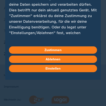
deine Daten speichern und verarbeiten dürfen.
Aktuelle Sendungs-Videos
Dies betrifft nur dein aktuell genutztes Gerät. Mit
"Zustimmen" erklärst du deine Zustimmung zu
ZDFheute Stories
unserer Datenverarbeitung, für die wir deine
Einwilligung benötigen. Oder du legst unter
Themen im Überblick
"Einstellungen/Ablehnen" fest, welchen
Zwecken du deine Zustimmung gibst und
ZDFheute Update
welchen nicht. Deine Datenschutzeinstellungen
kannst du jederzeit mit Wirkung für die Zukunft
Zustimmen
ZDFheute Apps
in deinen Einstellungen widerrufen oder ändern.
Ablehnen
Hier findest du das Impressum.
Einstellen
Weitere Informationen findest du in unserer
Nutzungsbedingungen
Datenschutz
Datenschutzeinstellungen
Datenschutzerklärung.
Impressum
Wechseln zu: