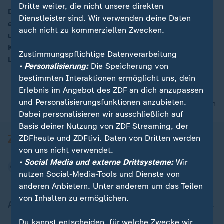
Dritte weiter, die nicht unsere direkten
Die Wähler in Nordrhein-Westfalen haben den Grünen
Dienstleister sind. Wir verwenden deine Daten
einen Denkzettel verpasst. Regieren könnte die Partei
auch nicht zu kommerziellen Zwecken.
um Spitzenkandidatin Sylvia Löhrmann nur in einer
Koalition mit CDU und FDP. Doch das schließt
Zustimmungspflichtige Datenverarbeitung
Löhrmann aus.
• Personalisierung:
Die Speicherung von
bestimmten Interaktionen ermöglicht uns, dein
Erlebnis im Angebot des ZDF an dich anzupassen
und Personalisierungsfunktionen anzubieten.
nach oben
Dabei personalisieren wir ausschließlich auf
Basis deiner Nutzung von ZDF Streaming, der
ZDFheute und ZDFtivi. Daten von Dritten werden
von uns nicht verwendet.
• Social Media und externe Drittsysteme:
Wir
nutzen Social-Media-Tools und Dienste von
anderen Anbietern. Unter anderem um das Teilen
von Inhalten zu ermöglichen.
Aktuell bei ZDFheute
Du kannst entscheiden, für welche Zwecke wir