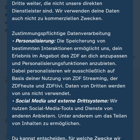
Dritte weiter, die nicht unsere direkten
Sind die Parteien ehrlich, wenn es um die Rente geht?
00:05
Dienstleister sind. Wir verwenden deine Daten
Keineswegs, sagen zwei führende Wirtschafts-
auch nicht zu kommerziellen Zwecken.
wissenschaftler und kritisieren die Wahlprogramme
aller Parteien.
Zustimmungspflichtige Datenverarbeitung
• Personalisierung:
Die Speicherung von
bestimmten Interaktionen ermöglicht uns, dein
Erlebnis im Angebot des ZDF an dich anzupassen
nach oben
und Personalisierungsfunktionen anzubieten.
Dabei personalisieren wir ausschließlich auf
Basis deiner Nutzung von ZDF Streaming, der
ZDFheute und ZDFtivi. Daten von Dritten werden
von uns nicht verwendet.
• Social Media und externe Drittsysteme:
Wir
nutzen Social-Media-Tools und Dienste von
anderen Anbietern. Unter anderem um das Teilen
Aktuell bei ZDFheute
von Inhalten zu ermöglichen.
Zuletzt veröffentlicht
Du kannst entscheiden, für welche Zwecke wir