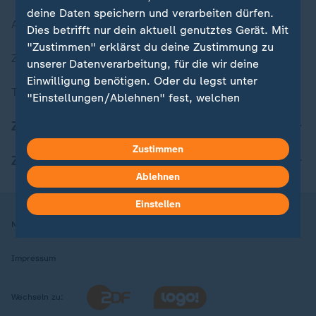
deine Daten speichern und verarbeiten dürfen.
Aktuelle Sendungs-Videos
Dies betrifft nur dein aktuell genutztes Gerät. Mit
"Zustimmen" erklärst du deine Zustimmung zu
ZDFheute Stories
unserer Datenverarbeitung, für die wir deine
Einwilligung benötigen. Oder du legst unter
Themen im Überblick
"Einstellungen/Ablehnen" fest, welchen
Zwecken du deine Zustimmung gibst und
ZDFheute Update
welchen nicht. Deine Datenschutzeinstellungen
kannst du jederzeit mit Wirkung für die Zukunft
Zustimmen
ZDFheute Apps
in deinen Einstellungen widerrufen oder ändern.
Ablehnen
Hier findest du das Impressum.
Einstellen
Weitere Informationen findest du in unserer
Nutzungsbedingungen
Datenschutz
Datenschutzeinstellungen
Datenschutzerklärung.
Impressum
Wechseln zu: