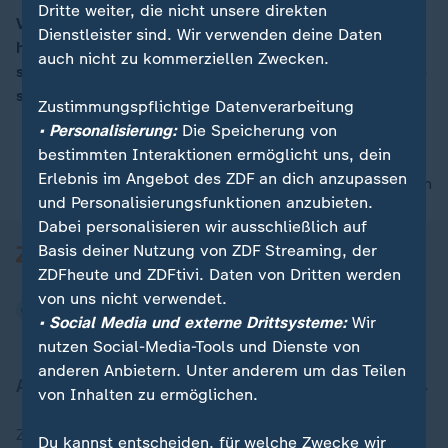
Dritte weiter, die nicht unsere direkten
Verluste für CDU und CSU, der Einzug der AfD in den
Dienstleister sind. Wir verwenden deine Daten
hessischen Landtag: "Die Demokratie ist unter Druck",
00:06
auch nicht zu kommerziellen Zwecken.
sagt Parteienforscher Korte. Aber in der Mitte zeige sie
sich sehr stark.
Zustimmungspflichtige Datenverarbeitung
• Personalisierung:
Die Speicherung von
bestimmten Interaktionen ermöglicht uns, dein
Erlebnis im Angebot des ZDF an dich anzupassen
nach oben
und Personalisierungsfunktionen anzubieten.
Dabei personalisieren wir ausschließlich auf
Basis deiner Nutzung von ZDF Streaming, der
ZDFheute und ZDFtivi. Daten von Dritten werden
von uns nicht verwendet.
• Social Media und externe Drittsysteme:
Wir
nutzen Social-Media-Tools und Dienste von
anderen Anbietern. Unter anderem um das Teilen
Aktuell bei ZDFheute
von Inhalten zu ermöglichen.
Zuletzt veröffentlicht
Du kannst entscheiden, für welche Zwecke wir