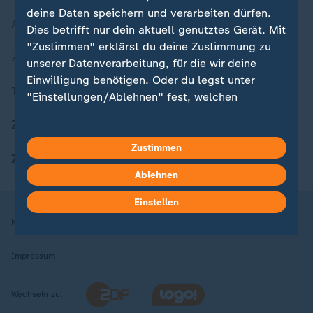
deine Daten speichern und verarbeiten dürfen.
Aktuelle Sendungs-Videos
Dies betrifft nur dein aktuell genutztes Gerät. Mit
"Zustimmen" erklärst du deine Zustimmung zu
ZDFheute Stories
unserer Datenverarbeitung, für die wir deine
Einwilligung benötigen. Oder du legst unter
Themen im Überblick
"Einstellungen/Ablehnen" fest, welchen
Zwecken du deine Zustimmung gibst und
ZDFheute Update
welchen nicht. Deine Datenschutzeinstellungen
kannst du jederzeit mit Wirkung für die Zukunft
Zustimmen
ZDFheute Apps
in deinen Einstellungen widerrufen oder ändern.
Ablehnen
Hier findest du das Impressum.
Einstellen
Weitere Informationen findest du in unserer
Nutzungsbedingungen
Datenschutz
Datenschutzeinstellungen
Datenschutzerklärung.
Impressum
Wechseln zu: