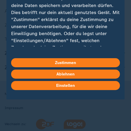
deine Daten speichern und verarbeiten dürfen.
Aktuelle Sendungs-Videos
Dies betrifft nur dein aktuell genutztes Gerät. Mit
"Zustimmen" erklärst du deine Zustimmung zu
ZDFheute Stories
unserer Datenverarbeitung, für die wir deine
Einwilligung benötigen. Oder du legst unter
Themen im Überblick
"Einstellungen/Ablehnen" fest, welchen
Zwecken du deine Zustimmung gibst und
ZDFheute Update
welchen nicht. Deine Datenschutzeinstellungen
kannst du jederzeit mit Wirkung für die Zukunft
Zustimmen
ZDFheute Apps
in deinen Einstellungen widerrufen oder ändern.
Ablehnen
Hier findest du das Impressum.
Einstellen
Weitere Informationen findest du in unserer
Nutzungsbedingungen
Datenschutz
Datenschutzeinstellungen
Datenschutzerklärung.
Impressum
Wechseln zu: