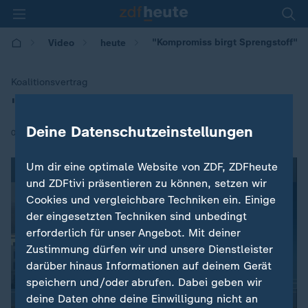
"Kompromiss birgt Sprengstoff"
Video
heute
Koalitionsvertrag
"Kompromiss birgt Sprengstoff"
:
Deine Datenschutzeinstellungen
|
08.02.2018 | 10:05
Um dir eine optimale Website von ZDF, ZDFheute
und ZDFtivi präsentieren zu können, setzen wir
Cookies und vergleichbare Techniken ein. Einige
der eingesetzten Techniken sind unbedingt
erforderlich für unser Angebot. Mit deiner
Zustimmung dürfen wir und unsere Dienstleister
darüber hinaus Informationen auf deinem Gerät
speichern und/oder abrufen. Dabei geben wir
deine Daten ohne deine Einwilligung nicht an