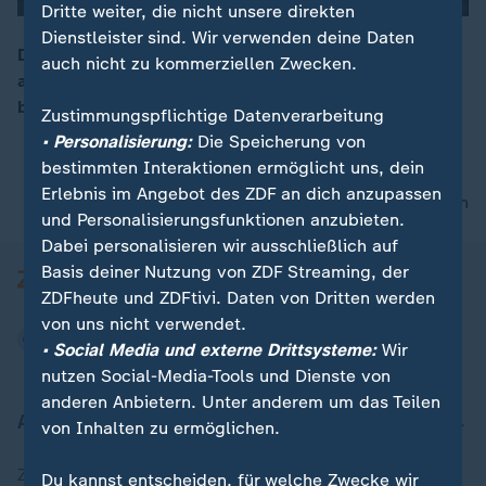
Dritte weiter, die nicht unsere direkten
00:05
Dienstleister sind. Wir verwenden deine Daten
Die zahlreiche Kritik legt nahe, dass der mühsam
auch nicht zu kommerziellen Zwecken.
ausgehandelte Koalitionsvertrag allerlei Sprengstoff
bietet, so ZDF-Korrespondentin Britta Buchholz.
Zustimmungspflichtige Datenverarbeitung
• Personalisierung:
Die Speicherung von
bestimmten Interaktionen ermöglicht uns, dein
Erlebnis im Angebot des ZDF an dich anzupassen
nach oben
und Personalisierungsfunktionen anzubieten.
Dabei personalisieren wir ausschließlich auf
Basis deiner Nutzung von ZDF Streaming, der
ZDFheute und ZDFtivi. Daten von Dritten werden
von uns nicht verwendet.
• Social Media und externe Drittsysteme:
Wir
nutzen Social-Media-Tools und Dienste von
anderen Anbietern. Unter anderem um das Teilen
Aktuell bei ZDFheute
von Inhalten zu ermöglichen.
Zuletzt veröffentlicht
Du kannst entscheiden, für welche Zwecke wir