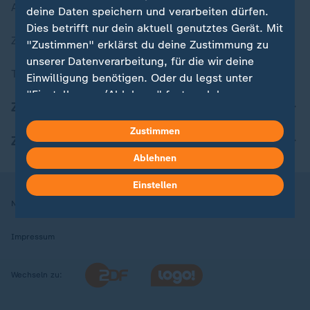
Aktuelle Sendungs-Videos
deine Daten speichern und verarbeiten dürfen.
Dies betrifft nur dein aktuell genutztes Gerät. Mit
ZDFheute Stories
"Zustimmen" erklärst du deine Zustimmung zu
unserer Datenverarbeitung, für die wir deine
Themen im Überblick
Einwilligung benötigen. Oder du legst unter
"Einstellungen/Ablehnen" fest, welchen
ZDFheute Update
Zwecken du deine Zustimmung gibst und
welchen nicht. Deine Datenschutzeinstellungen
Zustimmen
ZDFheute Apps
kannst du jederzeit mit Wirkung für die Zukunft
Ablehnen
in deinen Einstellungen widerrufen oder ändern.
Einstellen
Hier findest du das Impressum.
Nutzungsbedingungen
Datenschutz
Datenschutzeinstellungen
Weitere Informationen findest du in unserer
Datenschutzerklärung.
Impressum
Wechseln zu: