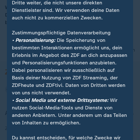
Dritte weiter, die nicht unsere direkten
Wahlmänner? Swing-States? The winner takes it all?
Dienstleister sind. Wir verwenden deine Daten
Das US-Wahlsystem ist kompliziert. Claus Kleber
auch nicht zu kommerziellen Zwecken.
00:09
bringt Licht ins Dunkel. #Kleberklärt
Zustimmungspflichtige Datenverarbeitung
• Personalisierung:
Die Speicherung von
bestimmten Interaktionen ermöglicht uns, dein
nach oben
Erlebnis im Angebot des ZDF an dich anzupassen
und Personalisierungsfunktionen anzubieten.
Dabei personalisieren wir ausschließlich auf
Basis deiner Nutzung von ZDF Streaming, der
ZDFheute und ZDFtivi. Daten von Dritten werden
von uns nicht verwendet.
• Social Media und externe Drittsysteme:
Wir
nutzen Social-Media-Tools und Dienste von
Aktuell bei ZDFheute
anderen Anbietern. Unter anderem um das Teilen
von Inhalten zu ermöglichen.
Zuletzt veröffentlicht
Du kannst entscheiden, für welche Zwecke wir