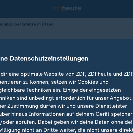
igung über Grenze in Irland
ngen
gung über Grenze in Irland
ine Datenschutzeinstellungen
dir eine optimale Website von ZDF, ZDFheute und ZDF
sentieren zu können, setzen wir Cookies und
gleichbare Techniken ein. Einige der eingesetzten
hniken sind unbedingt erforderlich für unser Angebot.
ner Zustimmung dürfen wir und unsere Dienstleister
über hinaus Informationen auf deinem Gerät speicher
/oder abrufen. Dabei geben wir deine Daten ohne de
willigung nicht an Dritte weiter, die nicht unsere direk