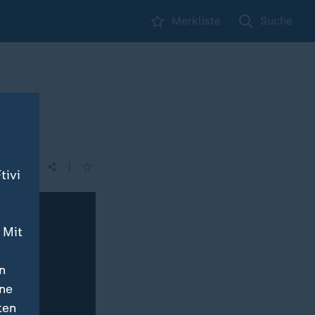
Merkliste
Suche
|
tivi
 Mit
n
ine
ten