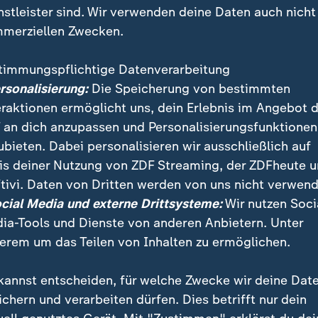
nstleister sind. Wir verwenden deine Daten auch nicht
merziellen Zwecken.
timmungspflichtige Datenverarbeitung
ersonalisierung:
Die Speicherung von bestimmten
eraktionen ermöglicht uns, dein Erlebnis im Angebot 
 an dich anzupassen und Personalisierungsfunktionen
ubieten. Dabei personalisieren wir ausschließlich auf
is deiner Nutzung von ZDF Streaming, der ZDFheute 
tivi. Daten von Dritten werden von uns nicht verwend
xit scheint immer wahrscheinlicher: Die Brexit-Verha
ocial Media und externe Drittsysteme:
Wir nutzen Soci
m Mittwoch wurden ohne Ergebnis beendet. Es gab k
ia-Tools und Dienste von anderen Anbietern. Unter
in Irland.
erem um das Teilen von Inhalten zu ermöglichen.
kannst entscheiden, für welche Zwecke wir deine Dat
ichern und verarbeiten dürfen. Dies betrifft nur dein