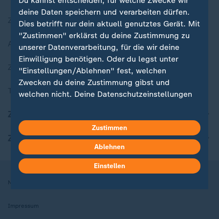
Du kannst entscheiden, für welche Zwecke wir
deine Daten speichern und verarbeiten dürfen.
Zuletzt veröffentlicht
Dies betrifft nur dein aktuell genutztes Gerät. Mit
"Zustimmen" erklärst du deine Zustimmung zu
Aktuelle Sendungs-Videos
unserer Datenverarbeitung, für die wir deine
Einwilligung benötigen. Oder du legst unter
ZDFheute Stories
"Einstellungen/Ablehnen" fest, welchen
Zwecken du deine Zustimmung gibst und
Themen im Überblick
welchen nicht. Deine Datenschutzeinstellungen
kannst du jederzeit mit Wirkung für die Zukunft
ZDFheute Update
in deinen Einstellungen widerrufen oder ändern.
Zustimmen
ZDFheute Apps
Hier findest du das Impressum.
Ablehnen
Weitere Informationen findest du in unserer
Datenschutzerklärung.
Einstellen
Nutzungsbedingungen
Datenschutz
Datenschutzeinstellungen
Impressum