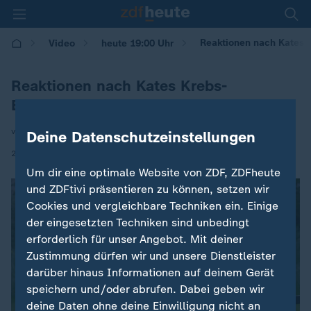
Reaktionen nach Kates
Video
heute 19:00 Uhr
Reaktionen nach Kates Krebs-
Bekanntmachung
von Hilke Petersen
Deine Datenschutzeinstellungen
|
23.03.2024 | 19:00
Um dir eine optimale Website von ZDF, ZDFheute
und ZDFtivi präsentieren zu können, setzen wir
Cookies und vergleichbare Techniken ein. Einige
der eingesetzten Techniken sind unbedingt
erforderlich für unser Angebot. Mit deiner
Zustimmung dürfen wir und unsere Dienstleister
darüber hinaus Informationen auf deinem Gerät
speichern und/oder abrufen. Dabei geben wir
deine Daten ohne deine Einwilligung nicht an