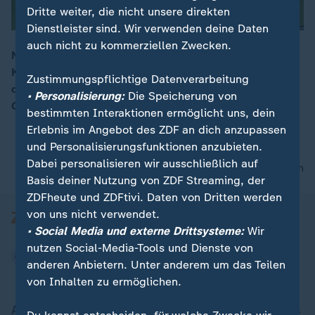
Dritte weiter, die nicht unsere direkten
Dienstleister sind. Wir verwenden deine Daten
auch nicht zu kommerziellen Zwecken.
Nach langen Spekulationen hat Prinzessin Kate ihre
Krebserkrankung öffentlich gemacht. Menschen aus
00:15
Zustimmungspflichtige Datenverarbeitung
der ganzen Welt haben großes Mitleid und sprechen
• Personalisierung:
Die Speicherung von
Genesungswünsche aus.
bestimmten Interaktionen ermöglicht uns, dein
Erlebnis im Angebot des ZDF an dich anzupassen
und Personalisierungsfunktionen anzubieten.
Dabei personalisieren wir ausschließlich auf
nach oben
Basis deiner Nutzung von ZDF Streaming, der
ZDFheute und ZDFtivi. Daten von Dritten werden
von uns nicht verwendet.
• Social Media und externe Drittsysteme:
Wir
nutzen Social-Media-Tools und Dienste von
anderen Anbietern. Unter anderem um das Teilen
von Inhalten zu ermöglichen.
Aktuell bei ZDFheute