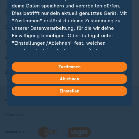
deine Daten speichern und verarbeiten dürfen.
Aktuelle Sendungs-Videos
Dies betrifft nur dein aktuell genutztes Gerät. Mit
"Zustimmen" erklärst du deine Zustimmung zu
ZDFheute Stories
unserer Datenverarbeitung, für die wir deine
Einwilligung benötigen. Oder du legst unter
Themen im Überblick
"Einstellungen/Ablehnen" fest, welchen
Zwecken du deine Zustimmung gibst und
ZDFheute Update
welchen nicht. Deine Datenschutzeinstellungen
kannst du jederzeit mit Wirkung für die Zukunft
Zustimmen
ZDFheute Apps
in deinen Einstellungen widerrufen oder ändern.
Ablehnen
Hier findest du das Impressum.
Einstellen
Weitere Informationen findest du in unserer
Nutzungsbedingungen
Datenschutz
Datenschutzeinstellungen
Datenschutzerklärung.
Impressum
Wechseln zu: