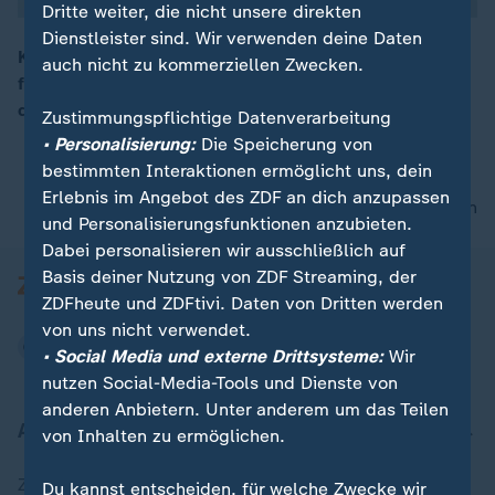
Dritte weiter, die nicht unsere direkten
Dienstleister sind. Wir verwenden deine Daten
Karl Lauterbach hält eine Analyse der Corona-Politik
auch nicht zu kommerziellen Zwecken.
für notwendig. Es solle nicht der Eindruck entstehen,
00:11
dass die Regierung etwas zu verbergen hat.
Zustimmungspflichtige Datenverarbeitung
• Personalisierung:
Die Speicherung von
bestimmten Interaktionen ermöglicht uns, dein
Erlebnis im Angebot des ZDF an dich anzupassen
nach oben
und Personalisierungsfunktionen anzubieten.
Dabei personalisieren wir ausschließlich auf
Basis deiner Nutzung von ZDF Streaming, der
ZDFheute und ZDFtivi. Daten von Dritten werden
von uns nicht verwendet.
• Social Media und externe Drittsysteme:
Wir
nutzen Social-Media-Tools und Dienste von
anderen Anbietern. Unter anderem um das Teilen
Aktuell bei ZDFheute
von Inhalten zu ermöglichen.
Zuletzt veröffentlicht
Du kannst entscheiden, für welche Zwecke wir