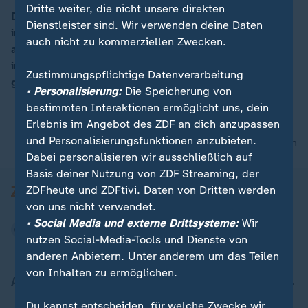
Dritte weiter, die nicht unsere direkten
Der französische Präsidentschaftskandidat Macron ist
Dienstleister sind. Wir verwenden deine Daten
ins Visier der Justiz geraten. Sie hat Vorermittlungen
auch nicht zu kommerziellen Zwecken.
aufgenommen im Zusammenhang mit einer USA-Reise
in der Zeit, als Macron Wirtschaftsminister war. Dabei
Zustimmungspflichtige Datenverarbeitung
geht es um den Vorwurf der Günstlingswirtschaft.
• Personalisierung:
Die Speicherung von
bestimmten Interaktionen ermöglicht uns, dein
Erlebnis im Angebot des ZDF an dich anzupassen
und Personalisierungsfunktionen anzubieten.
nach oben
Dabei personalisieren wir ausschließlich auf
Basis deiner Nutzung von ZDF Streaming, der
ZDFheute und ZDFtivi. Daten von Dritten werden
von uns nicht verwendet.
• Social Media und externe Drittsysteme:
Wir
nutzen Social-Media-Tools und Dienste von
anderen Anbietern. Unter anderem um das Teilen
von Inhalten zu ermöglichen.
Aktuell bei ZDFheute
Du kannst entscheiden, für welche Zwecke wir