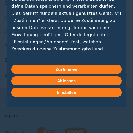
Zuletzt veröffentlicht
deine Daten speichern und verarbeiten dürfen.
Dies betrifft nur dein aktuell genutztes Gerät. Mit
Aktuelle Sendungs-Videos
"Zustimmen" erklärst du deine Zustimmung zu
unserer Datenverarbeitung, für die wir deine
ZDFheute Stories
Einwilligung benötigen. Oder du legst unter
"Einstellungen/Ablehnen" fest, welchen
Themen im Überblick
Zwecken du deine Zustimmung gibst und
welchen nicht. Deine Datenschutzeinstellungen
ZDFheute Update
kannst du jederzeit mit Wirkung für die Zukunft
Zustimmen
in deinen Einstellungen widerrufen oder ändern.
ZDFheute Apps
Ablehnen
Hier findest du das Impressum.
Weitere Informationen findest du in unserer
Einstellen
Datenschutzerklärung.
Nutzungsbedingungen
Datenschutz
Datenschutzeinstellungen
Impressum
Wechseln zu: