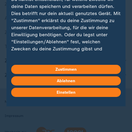
Zuletzt veröffentlicht
deine Daten speichern und verarbeiten dürfen.
Dies betrifft nur dein aktuell genutztes Gerät. Mit
Aktuelle Sendungs-Videos
"Zustimmen" erklärst du deine Zustimmung zu
unserer Datenverarbeitung, für die wir deine
ZDFheute Stories
Einwilligung benötigen. Oder du legst unter
"Einstellungen/Ablehnen" fest, welchen
Themen im Überblick
Zwecken du deine Zustimmung gibst und
welchen nicht. Deine Datenschutzeinstellungen
ZDFheute Update
kannst du jederzeit mit Wirkung für die Zukunft
Zustimmen
in deinen Einstellungen widerrufen oder ändern.
ZDFheute Apps
Ablehnen
Hier findest du das Impressum.
Weitere Informationen findest du in unserer
Einstellen
Datenschutzerklärung.
Nutzungsbedingungen
Datenschutz
Datenschutzeinstellungen
Impressum