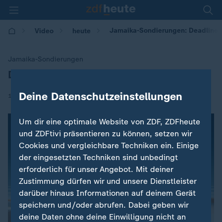
Jamaika-Sondierungen: Deadline 
Video
heute
Jamaika-Sondierungen
Deadline für Gespräche Sonntagabend
:
Deine Datenschutzeinstellungen
|
18.11.2017 | 09:06
Um dir eine optimale Website von ZDF, ZDFheute
und ZDFtivi präsentieren zu können, setzen wir
Cookies und vergleichbare Techniken ein. Einige
der eingesetzten Techniken sind unbedingt
erforderlich für unser Angebot. Mit deiner
Zustimmung dürfen wir und unsere Dienstleister
darüber hinaus Informationen auf deinem Gerät
speichern und/oder abrufen. Dabei geben wir
deine Daten ohne deine Einwilligung nicht an