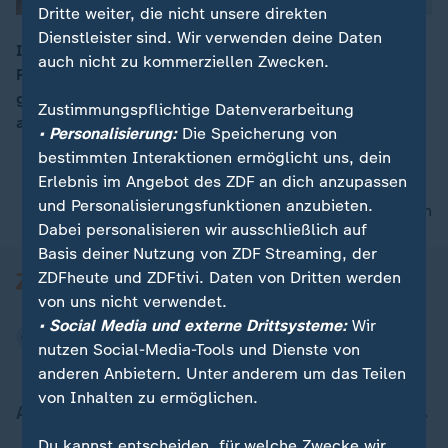
Dritte weiter, die nicht unsere direkten
Dienstleister sind. Wir verwenden deine Daten
In Berlin wird heute weiterverhandelt. Die Jamaika-
auch nicht zu kommerziellen Zwecken.
Parteien haben sich eine Frist bis morgen Abend
00:07
gesetzt, um ihre Sondierungsgespräche erfolgreich
Zustimmungspflichtige Datenverarbeitung
abzuschließen.
• Personalisierung:
Die Speicherung von
bestimmten Interaktionen ermöglicht uns, dein
Erlebnis im Angebot des ZDF an dich anzupassen
und Personalisierungsfunktionen anzubieten.
nach oben
Dabei personalisieren wir ausschließlich auf
Basis deiner Nutzung von ZDF Streaming, der
ZDFheute und ZDFtivi. Daten von Dritten werden
von uns nicht verwendet.
• Social Media und externe Drittsysteme:
Wir
nutzen Social-Media-Tools und Dienste von
anderen Anbietern. Unter anderem um das Teilen
von Inhalten zu ermöglichen.
Aktuell bei ZDFheute
Du kannst entscheiden, für welche Zwecke wir