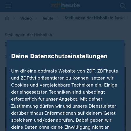
Stellungen der Hisbollah: Israel fl
Video
heute
Stellungen der Hisbollah
Israel fliegt weitere Angriffe auf Libanon
:
Deine Datenschutzeinstellungen
|
01.11.2024 | 07:24
Um dir eine optimale Website von ZDF, ZDFheute
und ZDFtivi präsentieren zu können, setzen wir
Cookies und vergleichbare Techniken ein. Einige
der eingesetzten Techniken sind unbedingt
erforderlich für unser Angebot. Mit deiner
Zustimmung dürfen wir und unsere Dienstleister
darüber hinaus Informationen auf deinem Gerät
speichern und/oder abrufen. Dabei geben wir
deine Daten ohne deine Einwilligung nicht an