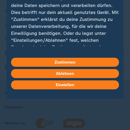
deine Daten speichern und verarbeiten dürfen.
Aktuelle Sendungs-Videos
Dies betrifft nur dein aktuell genutztes Gerät. Mit
"Zustimmen" erklärst du deine Zustimmung zu
ZDFheute Stories
unserer Datenverarbeitung, für die wir deine
Einwilligung benötigen. Oder du legst unter
Themen im Überblick
"Einstellungen/Ablehnen" fest, welchen
Zwecken du deine Zustimmung gibst und
ZDFheute Update
welchen nicht. Deine Datenschutzeinstellungen
kannst du jederzeit mit Wirkung für die Zukunft
Zustimmen
ZDFheute Apps
in deinen Einstellungen widerrufen oder ändern.
Ablehnen
Hier findest du das Impressum.
Einstellen
Weitere Informationen findest du in unserer
Nutzungsbedingungen
Datenschutz
Datenschutzeinstellungen
Datenschutzerklärung.
Impressum
Wechseln zu: