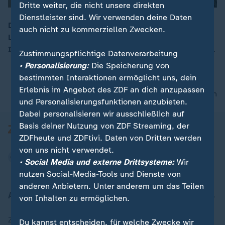
Dritte weiter, die nicht unsere direkten
Dienstleister sind. Wir verwenden deine Daten
Das israelische Militär hat den Libanon erneut aus der
auch nicht zu kommerziellen Zwecken.
Luft angegriffen. Betroffen war der Süden Beiruts, wo
00:15
Israel weitere Stellungen der Hisbollah-Miliz vermutet.
Zustimmungspflichtige Datenverarbeitung
• Personalisierung:
Die Speicherung von
bestimmten Interaktionen ermöglicht uns, dein
Erlebnis im Angebot des ZDF an dich anzupassen
nach oben
und Personalisierungsfunktionen anzubieten.
Dabei personalisieren wir ausschließlich auf
Basis deiner Nutzung von ZDF Streaming, der
ZDFheute und ZDFtivi. Daten von Dritten werden
von uns nicht verwendet.
• Social Media und externe Drittsysteme:
Wir
nutzen Social-Media-Tools und Dienste von
anderen Anbietern. Unter anderem um das Teilen
Aktuell bei ZDFheute
von Inhalten zu ermöglichen.
Zuletzt veröffentlicht
Du kannst entscheiden, für welche Zwecke wir