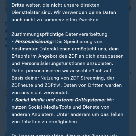
Dritte weiter, die nicht unsere direkten
Dienstleister sind. Wir verwenden deine Daten
auch nicht zu kommerziellen Zwecken.
Israels Armee hat in der Nacht zum Freitag ihre
Angriffe auf Ziele der Hamas im Gazastreifen noch
00:16
Zustimmungspflichtige Datenverarbeitung
verschärft. Aus dem Palästinensergebiet wurden
• Personalisierung:
Die Speicherung von
weitere Raketenangriffe gestartet.
bestimmten Interaktionen ermöglicht uns, dein
Erlebnis im Angebot des ZDF an dich anzupassen
und Personalisierungsfunktionen anzubieten.
Dabei personalisieren wir ausschließlich auf
nach oben
Basis deiner Nutzung von ZDF Streaming, der
ZDFheute und ZDFtivi. Daten von Dritten werden
von uns nicht verwendet.
• Social Media und externe Drittsysteme:
Wir
nutzen Social-Media-Tools und Dienste von
anderen Anbietern. Unter anderem um das Teilen
von Inhalten zu ermöglichen.
Aktuell bei ZDFheute