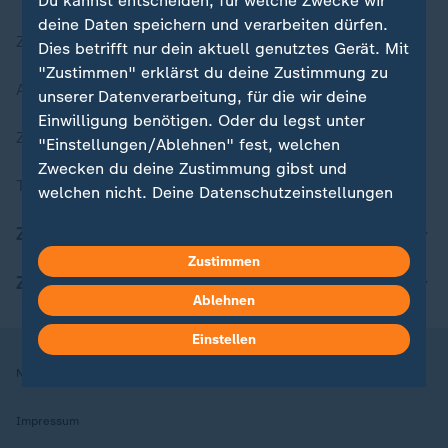
Du kannst entscheiden, für welche Zwecke wir
deine Daten speichern und verarbeiten dürfen.
Zuletzt veröffentlicht
Dies betrifft nur dein aktuell genutztes Gerät. Mit
"Zustimmen" erklärst du deine Zustimmung zu
Aktuelle Sendungs-Videos
unserer Datenverarbeitung, für die wir deine
Einwilligung benötigen. Oder du legst unter
ZDFheute Stories
"Einstellungen/Ablehnen" fest, welchen
Zwecken du deine Zustimmung gibst und
Themen im Überblick
welchen nicht. Deine Datenschutzeinstellungen
kannst du jederzeit mit Wirkung für die Zukunft
ZDFheute Update
in deinen Einstellungen widerrufen oder ändern.
Zustimmen
ZDFheute Apps
Hier findest du das Impressum.
Ablehnen
Weitere Informationen findest du in unserer
Datenschutzerklärung.
Einstellen
Nutzungsbedingungen
Datenschutz
Datenschutzeinstellungen
Impressum