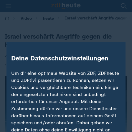
Israel verschärft Angriffe gegen 
Video
heute
Israel verschärft Angriffe gegen die
Hamas
von Michael Bewerunge
Deine Datenschutzeinstellungen
|
14.05.2021 | 11:40
Um dir eine optimale Website von ZDF, ZDFheute
und ZDFtivi präsentieren zu können, setzen wir
Cookies und vergleichbare Techniken ein. Einige
der eingesetzten Techniken sind unbedingt
erforderlich für unser Angebot. Mit deiner
Zustimmung dürfen wir und unsere Dienstleister
darüber hinaus Informationen auf deinem Gerät
speichern und/oder abrufen. Dabei geben wir
deine Daten ohne deine Einwilligung nicht an