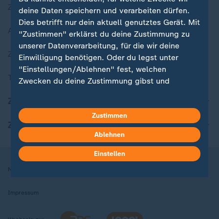
Zuletzt veröffentlicht
deine Daten speichern und verarbeiten dürfen.
Dies betrifft nur dein aktuell genutztes Gerät. Mit
Aktuelle Sendungs-Videos
"Zustimmen" erklärst du deine Zustimmung zu
unserer Datenverarbeitung, für die wir deine
ZDFheute Stories
Einwilligung benötigen. Oder du legst unter
"Einstellungen/Ablehnen" fest, welchen
Themen im Überblick
Zwecken du deine Zustimmung gibst und
welchen nicht. Deine Datenschutzeinstellungen
ZDFheute Update
kannst du jederzeit mit Wirkung für die Zukunft
in deinen Einstellungen widerrufen oder ändern.
Zustimmen
ZDFheute Apps
Ablehnen
Hier findest du das Impressum.
Weitere Informationen findest du in unserer
Einstellen
Datenschutzerklärung.
Nutzungsbedingungen
Datenschutz
Datenschutzeinstellungen
Impressum