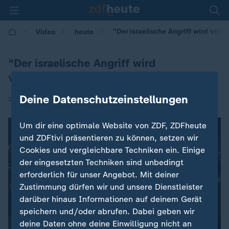
"Der israelische Angriff wird verh
Video
heute
"Der israelische Angriff wird
verharmlost"
Deine Datenschutzeinstellungen
|
26.10.2024 | 19:00
Um dir eine optimale Website von ZDF, ZDFheute
und ZDFtivi präsentieren zu können, setzen wir
Cookies und vergleichbare Techniken ein. Einige
der eingesetzten Techniken sind unbedingt
erforderlich für unser Angebot. Mit deiner
Zustimmung dürfen wir und unsere Dienstleister
darüber hinaus Informationen auf deinem Gerät
speichern und/oder abrufen. Dabei geben wir
deine Daten ohne deine Einwilligung nicht an