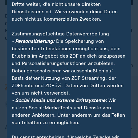
Dritte weiter, die nicht unsere direkten
Dienstleister sind. Wir verwenden deine Daten
Die israelische Armee griff nach eigenen Angaben
auch nicht zu kommerziellen Zwecken.
mehrere militärische Ziele im Iran an. ZDF-
00:15
Korrespondenten Gaa und Bode berichten aus Istanbul
Zustimmungspflichtige Datenverarbeitung
und Tel Aviv.
• Personalisierung:
Die Speicherung von
bestimmten Interaktionen ermöglicht uns, dein
Erlebnis im Angebot des ZDF an dich anzupassen
und Personalisierungsfunktionen anzubieten.
nach oben
Dabei personalisieren wir ausschließlich auf
Basis deiner Nutzung von ZDF Streaming, der
ZDFheute und ZDFtivi. Daten von Dritten werden
von uns nicht verwendet.
• Social Media und externe Drittsysteme:
Wir
nutzen Social-Media-Tools und Dienste von
anderen Anbietern. Unter anderem um das Teilen
von Inhalten zu ermöglichen.
Aktuell bei ZDFheute
Du kannst entscheiden, für welche Zwecke wir