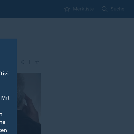
Merkliste
Suche
|
tivi
 Mit
n
ine
ten