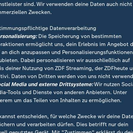
nstleister sind. Wir verwenden deine Daten auch nicht
merziellen Zwecken.
timmungspflichtige Datenverarbeitung
ersonalisierung:
Die Speicherung von bestimmten
eraktionen ermöglicht uns, dein Erlebnis im Angebot 
 an dich anzupassen und Personalisierungsfunktionen
ubieten. Dabei personalisieren wir ausschließlich auf
is deiner Nutzung von ZDF Streaming, der ZDFheute 
räsident des Kieler Instituts für Weltwirtschaft, äuße
tivi. Daten von Dritten werden von uns nicht verwend
eg Trumps in den USA. Abschottung bringe keinen Fort
ocial Media und externe Drittsysteme:
Wir nutzen Soci
t dem ZDF-Börsenexperten Reinhard Schlieker.
ia-Tools und Dienste von anderen Anbietern. Unter
erem um das Teilen von Inhalten zu ermöglichen.
kannst entscheiden, für welche Zwecke wir deine Dat
ichern und verarbeiten dürfen. Dies betrifft nur dein
uell genutztes Gerät. Mit "Zustimmen" erklärst du dei