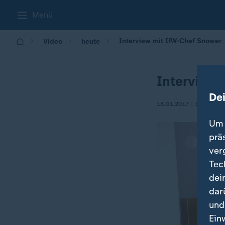
Menü
Interview mit IfW-Chef Snower
Video
heute
Interview 
De
18.01.2017 | 17:53
Um 
prä
ver
Tec
dei
dar
und
Ein