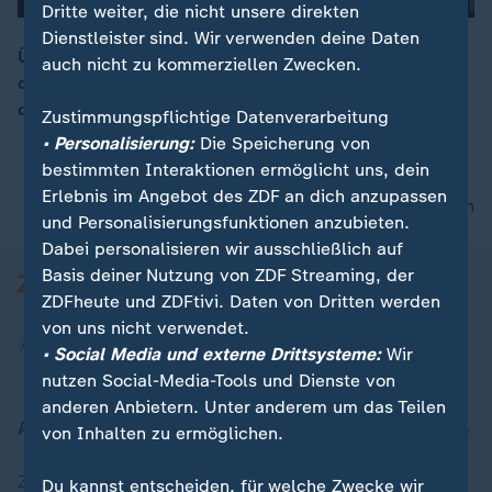
Dritte weiter, die nicht unsere direkten
Dienstleister sind. Wir verwenden deine Daten
Überschattet von den drastischen VW-Sparplänen hat
auch nicht zu kommerziellen Zwecken.
die IG Metall eine erste Warnstreikwelle in der
00:15
deutschen Metall- und Elektroindustrie gestartet.
Zustimmungspflichtige Datenverarbeitung
• Personalisierung:
Die Speicherung von
bestimmten Interaktionen ermöglicht uns, dein
Erlebnis im Angebot des ZDF an dich anzupassen
nach oben
und Personalisierungsfunktionen anzubieten.
Dabei personalisieren wir ausschließlich auf
Basis deiner Nutzung von ZDF Streaming, der
ZDFheute und ZDFtivi. Daten von Dritten werden
von uns nicht verwendet.
• Social Media und externe Drittsysteme:
Wir
nutzen Social-Media-Tools und Dienste von
anderen Anbietern. Unter anderem um das Teilen
Aktuell bei ZDFheute
von Inhalten zu ermöglichen.
Zuletzt veröffentlicht
Du kannst entscheiden, für welche Zwecke wir