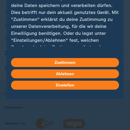
deine Daten speichern und verarbeiten dürfen.
Aktuelle Sendungs-Videos
Dies betrifft nur dein aktuell genutztes Gerät. Mit
"Zustimmen" erklärst du deine Zustimmung zu
ZDFheute Stories
unserer Datenverarbeitung, für die wir deine
Einwilligung benötigen. Oder du legst unter
Themen im Überblick
"Einstellungen/Ablehnen" fest, welchen
Zwecken du deine Zustimmung gibst und
ZDFheute Update
welchen nicht. Deine Datenschutzeinstellungen
kannst du jederzeit mit Wirkung für die Zukunft
Zustimmen
ZDFheute Apps
in deinen Einstellungen widerrufen oder ändern.
Ablehnen
Hier findest du das Impressum.
Einstellen
Weitere Informationen findest du in unserer
Nutzungsbedingungen
Datenschutz
Datenschutzeinstellungen
Datenschutzerklärung.
Impressum
Wechseln zu: