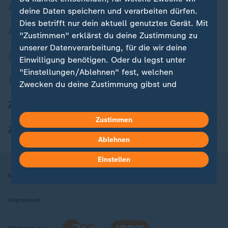
Zuletzt veröffentlicht
deine Daten speichern und verarbeiten dürfen.
Dies betrifft nur dein aktuell genutztes Gerät. Mit
Aktuelle Sendungs-Videos
"Zustimmen" erklärst du deine Zustimmung zu
unserer Datenverarbeitung, für die wir deine
ZDFheute Stories
Einwilligung benötigen. Oder du legst unter
"Einstellungen/Ablehnen" fest, welchen
Themen im Überblick
Zwecken du deine Zustimmung gibst und
welchen nicht. Deine Datenschutzeinstellungen
ZDFheute Update
kannst du jederzeit mit Wirkung für die Zukunft
Zustimmen
in deinen Einstellungen widerrufen oder ändern.
ZDFheute Apps
Ablehnen
Hier findest du das Impressum.
Weitere Informationen findest du in unserer
Einstellen
Datenschutzerklärung.
Nutzungsbedingungen
Datenschutz
Datenschutzeinstellungen
Impressum