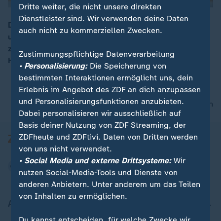
Dritte weiter, die nicht unsere direkten
Dienstleister sind. Wir verwenden deine Daten
Die Kommunen wollen beim Diesel-Gipfel klären, ob
auch nicht zu kommerziellen Zwecken.
und wann sie an das Geld kommen, das ihnen
00:05
zugesagt wurde, sagt ZDF-Reporterin Christiane
Zustimmungspflichtige Datenverarbeitung
Hübscher in Berlin.
• Personalisierung:
Die Speicherung von
bestimmten Interaktionen ermöglicht uns, dein
Erlebnis im Angebot des ZDF an dich anzupassen
und Personalisierungsfunktionen anzubieten.
nach oben
Dabei personalisieren wir ausschließlich auf
Basis deiner Nutzung von ZDF Streaming, der
ZDFheute und ZDFtivi. Daten von Dritten werden
von uns nicht verwendet.
• Social Media und externe Drittsysteme:
Wir
nutzen Social-Media-Tools und Dienste von
anderen Anbietern. Unter anderem um das Teilen
von Inhalten zu ermöglichen.
Aktuell bei ZDFheute
Du kannst entscheiden, für welche Zwecke wir