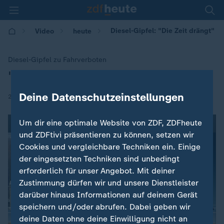
Diesel-Gipfel: "Die Zeit drängt"
Video
heute
Diesel-Gipfel zu Fahrverboten
"Unmut bei den Kommunen"
:
Deine Datenschutzeinstellungen
|
28.11.2017 | 09:02
Um dir eine optimale Website von ZDF, ZDFheute
und ZDFtivi präsentieren zu können, setzen wir
Cookies und vergleichbare Techniken ein. Einige
der eingesetzten Techniken sind unbedingt
erforderlich für unser Angebot. Mit deiner
Zustimmung dürfen wir und unsere Dienstleister
darüber hinaus Informationen auf deinem Gerät
speichern und/oder abrufen. Dabei geben wir
deine Daten ohne deine Einwilligung nicht an