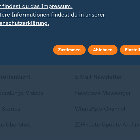
deo
1:33
Video
2:29
r findest du das Impressum.
tere Informationen findest du in unserer
enschutzerklärung.
Zustimmen
Ablehnen
Einstel
ei ZDFheute
ZDFheute Update
eröffentlicht
E-Mail-Newsletter
 Sendungs-Videos
Facebook Messenger
 Stories
WhatsApp-Channel
m Überblick
ZDFheute Update Archiv