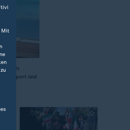
tivi
 Mit
n
ine
ten
l greift
 zu
, dem Sport und
des