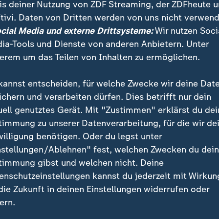
is deiner Nutzung von ZDF Streaming, der ZDFheute 
tivi. Daten von Dritten werden von uns nicht verwend
ocial Media und externe Drittsysteme:
Wir nutzen Soci
ia-Tools und Dienste von anderen Anbietern. Unter
e echte Belastungsprobe
Israel greift Libanon mass
die Nato"
erem um das Teilen von Inhalten zu ermöglichen.
Golineh Atai
kannst entscheiden, für welche Zwecke wir deine Dat
deo
2:17
Video
1:33
ichern und verarbeiten dürfen. Dies betrifft nur dein
uell genutztes Gerät. Mit "Zustimmen" erklärst du dei
timmung zu unserer Datenverarbeitung, für die wir de
willigung benötigen. Oder du legst unter
nstellungen/Ablehnen" fest, welchen Zwecken du dei
timmung gibst und welchen nicht. Deine
enschutzeinstellungen kannst du jederzeit mit Wirkun
land verbietet Nobelpreis-
Abschied von Mario Adorf
 die Zukunft in deinen Einstellungen widerrufen oder
nisation
Christoph Destairel
ern.
Klauser