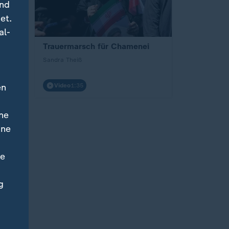
und
et.
al-
iv an
Trauermarsch für Chamenei
Sandra Theiß
en
Video
1:35
ne
ine
ne
g