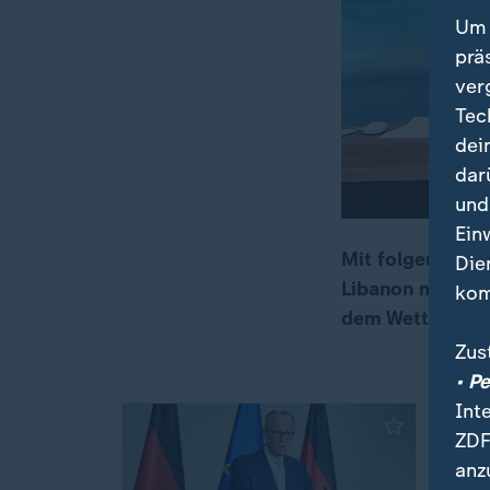
Um 
prä
ver
Tec
dei
dar
und
Ein
Mit folgenden Th
Die
Libanon massiv 
kom
00:17
21:35
dem Wetter.
Zus
• P
Int
ZDF
anz