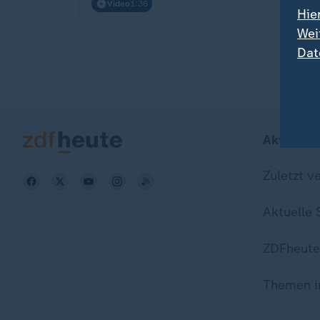
Video
1:36
Vi
Hie
Wei
Dat
Aktuell b
Zuletzt v
Aktuelle
ZDFheute
Themen i