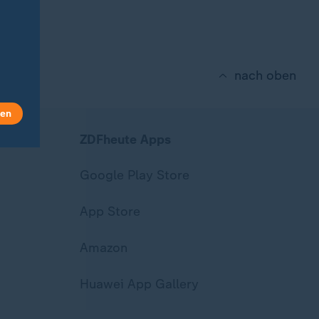
nach oben
len
ZDFheute Apps
Google Play Store
App Store
Amazon
Huawei App Gallery