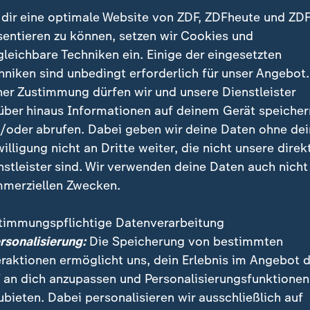
dir eine optimale Website von ZDF, ZDFheute und ZDF
sentieren zu können, setzen wir Cookies und
gleichbare Techniken ein. Einige der eingesetzten
hniken sind unbedingt erforderlich für unser Angebot.
ner Zustimmung dürfen wir und unsere Dienstleister
über hinaus Informationen auf deinem Gerät speicher
/oder abrufen. Dabei geben wir deine Daten ohne de
willigung nicht an Dritte weiter, die nicht unsere direk
emen: Iran-Krieg setzt Deutschland unter Druck; Israe
nstleister sind. Wir verwenden deine Daten auch nicht
an; Abschied von Mario Adorf; weiteren Nachrichten
merziellen Zwecken.
timmungspflichtige Datenverarbeitung
ersonalisierung:
Die Speicherung von bestimmten
eraktionen ermöglicht uns, dein Erlebnis im Angebot 
 an dich anzupassen und Personalisierungsfunktionen
ubieten. Dabei personalisieren wir ausschließlich auf