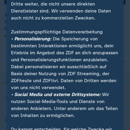
Dritte weiter, die nicht unsere direkten
Dienstleister sind. Wir verwenden deine Daten
Zwei Jahre nachdem die 16-jährige Safia S. einen
auch nicht zu kommerziellen Zwecken.
Polizisten mit einem Messer attackiert hat, wies der
00:10
BGH die Revision zurück und erklärte das Urteil für
Zustimmungspflichtige Datenverarbeitung
rechtskräftig.
• Personalisierung:
Die Speicherung von
bestimmten Interaktionen ermöglicht uns, dein
Erlebnis im Angebot des ZDF an dich anzupassen
und Personalisierungsfunktionen anzubieten.
nach oben
Dabei personalisieren wir ausschließlich auf
Basis deiner Nutzung von ZDF Streaming, der
ZDFheute und ZDFtivi. Daten von Dritten werden
von uns nicht verwendet.
• Social Media und externe Drittsysteme:
Wir
nutzen Social-Media-Tools und Dienste von
anderen Anbietern. Unter anderem um das Teilen
von Inhalten zu ermöglichen.
Aktuell bei ZDFheute
Du kannst entscheiden, für welche Zwecke wir