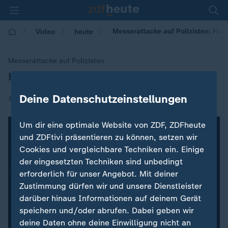
Messerattacke auf Polizisten: Haft
Video
heute
Messerattacke auf Polizisten
Haftstrafe gegen Safia S. bestätigt
:
Deine Datenschutzeinstellungen
|
19.04.2018 | 18:47
Um dir eine optimale Website von ZDF, ZDFheute
und ZDFtivi präsentieren zu können, setzen wir
Cookies und vergleichbare Techniken ein. Einige
der eingesetzten Techniken sind unbedingt
erforderlich für unser Angebot. Mit deiner
Zustimmung dürfen wir und unsere Dienstleister
darüber hinaus Informationen auf deinem Gerät
speichern und/oder abrufen. Dabei geben wir
deine Daten ohne deine Einwilligung nicht an