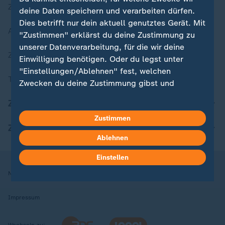
Zuletzt veröffentlicht
deine Daten speichern und verarbeiten dürfen.
Dies betrifft nur dein aktuell genutztes Gerät. Mit
Aktuelle Sendungs-Videos
"Zustimmen" erklärst du deine Zustimmung zu
unserer Datenverarbeitung, für die wir deine
ZDFheute Stories
Einwilligung benötigen. Oder du legst unter
"Einstellungen/Ablehnen" fest, welchen
Themen im Überblick
Zwecken du deine Zustimmung gibst und
welchen nicht. Deine Datenschutzeinstellungen
ZDFheute Update
kannst du jederzeit mit Wirkung für die Zukunft
Zustimmen
in deinen Einstellungen widerrufen oder ändern.
ZDFheute Apps
Ablehnen
Hier findest du das Impressum.
Weitere Informationen findest du in unserer
Einstellen
Datenschutzerklärung.
Nutzungsbedingungen
Datenschutz
Datenschutzeinstellungen
Impressum