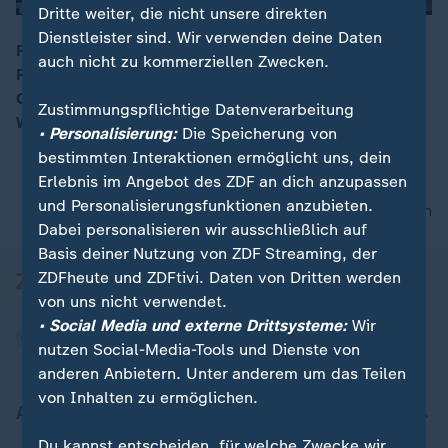
Dritte weiter, die nicht unsere direkten
Dienstleister sind. Wir verwenden deine Daten
Ricarda Lang und Omid Nouripour wurden als
auch nicht zu kommerziellen Zwecken.
Parteivorsitzende im Amt bestätigt. Wie sich die
00:15
Grünen in Karlsruhe präsentieren, berichtet Patricia
Zustimmungspflichtige Datenverarbeitung
Wiedemeyer.
• Personalisierung:
Die Speicherung von
bestimmten Interaktionen ermöglicht uns, dein
Erlebnis im Angebot des ZDF an dich anzupassen
und Personalisierungsfunktionen anzubieten.
nach oben
Dabei personalisieren wir ausschließlich auf
Basis deiner Nutzung von ZDF Streaming, der
ZDFheute und ZDFtivi. Daten von Dritten werden
von uns nicht verwendet.
• Social Media und externe Drittsysteme:
Wir
nutzen Social-Media-Tools und Dienste von
anderen Anbietern. Unter anderem um das Teilen
von Inhalten zu ermöglichen.
Aktuell bei ZDFheute
Du kannst entscheiden, für welche Zwecke wir