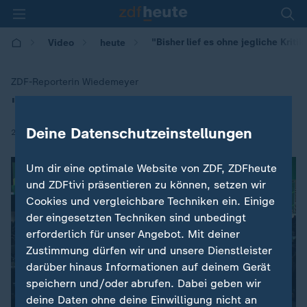
"Bisher lief es ohne jegliche Kritik
Video
heute
ZDF-Reporterin Wiedemeyer
"Bisher lief es ohne jegliche Kritik"
:
Deine Datenschutzeinstellungen
|
25.11.2023 | 11:52
Um dir eine optimale Website von ZDF, ZDFheute
und ZDFtivi präsentieren zu können, setzen wir
Cookies und vergleichbare Techniken ein. Einige
der eingesetzten Techniken sind unbedingt
erforderlich für unser Angebot. Mit deiner
Zustimmung dürfen wir und unsere Dienstleister
darüber hinaus Informationen auf deinem Gerät
speichern und/oder abrufen. Dabei geben wir
deine Daten ohne deine Einwilligung nicht an