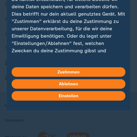
Zuletzt veröffentlicht
deine Daten speichern und verarbeiten dürfen.
Dies betrifft nur dein aktuell genutztes Gerät. Mit
Aktuelle Sendungs-Videos
"Zustimmen" erklärst du deine Zustimmung zu
unserer Datenverarbeitung, für die wir deine
ZDFheute Stories
Einwilligung benötigen. Oder du legst unter
"Einstellungen/Ablehnen" fest, welchen
Themen im Überblick
Zwecken du deine Zustimmung gibst und
welchen nicht. Deine Datenschutzeinstellungen
ZDFheute Update
kannst du jederzeit mit Wirkung für die Zukunft
Zustimmen
in deinen Einstellungen widerrufen oder ändern.
ZDFheute Apps
Ablehnen
Hier findest du das Impressum.
Weitere Informationen findest du in unserer
Einstellen
Datenschutzerklärung.
Nutzungsbedingungen
Datenschutz
Datenschutzeinstellungen
Impressum