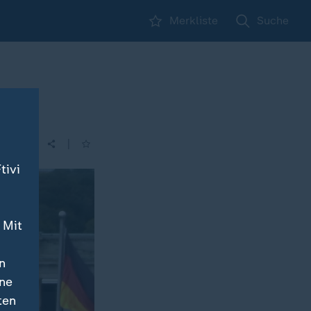
Merkliste
Suche
|
tivi
 Mit
n
ine
ten