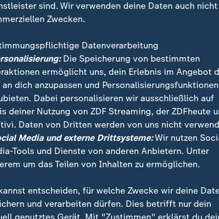
nstleister sind. Wir verwenden deine Daten auch nicht
merziellen Zwecken.
timmungspflichtige Datenverarbeitung
ersonalisierung:
Die Speicherung von bestimmten
eraktionen ermöglicht uns, dein Erlebnis im Angebot 
 an dich anzupassen und Personalisierungsfunktionen
ubieten. Dabei personalisieren wir ausschließlich auf
is deiner Nutzung von ZDF Streaming, der ZDFheute 
and der Grünen hat seinen Rücktritt angekündigt. Z
tivi. Daten von Dritten werden von uns nicht verwend
et aus Berlin über die Bedeutung für die Ampel-Koalit
ocial Media und externe Drittsysteme:
Wir nutzen Soci
ia-Tools und Dienste von anderen Anbietern. Unter
erem um das Teilen von Inhalten zu ermöglichen.
kannst entscheiden, für welche Zwecke wir deine Dat
ichern und verarbeiten dürfen. Dies betrifft nur dein
uell genutztes Gerät. Mit "Zustimmen" erklärst du dei