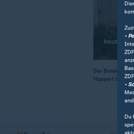
Die
kom
Zus
• P
Int
ZDF
anz
Bas
Der Bundesvorst
ZDF
Huppert bericht
00:15
01:44
• S
Med
and
Du 
spe
akt