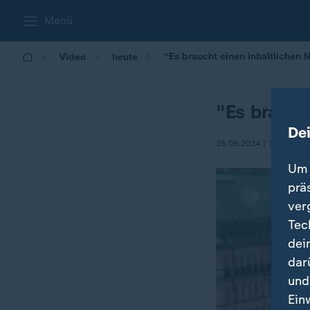
Menü
“Es braucht einen inhaltlichen
Video
heute
"Es brauch
De
25.09.2024 | 12:00
Um 
prä
ver
Tec
dei
dar
und
Ein