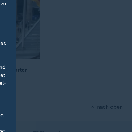
 zu
des
und
DF-Reporter
et.
ion.
al-
nach oben
en
ne