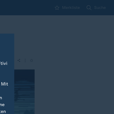
Merkliste
Suche
|
tivi
 Mit
n
ine
ten