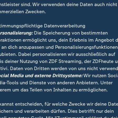
nstleister sind. Wir verwenden deine Daten auch nicht
merziellen Zwecken.
timmungspflichtige Datenverarbeitung
ersonalisierung:
Die Speicherung von bestimmten
eraktionen ermöglicht uns, dein Erlebnis im Angebot 
 an dich anzupassen und Personalisierungsfunktionen
ubieten. Dabei personalisieren wir ausschließlich auf
is deiner Nutzung von ZDF Streaming, der ZDFheute 
tivi. Daten von Dritten werden von uns nicht verwend
kommen die Außenminister von Dänemark und Grönla
ocial Media und externe Drittsysteme:
Wir nutzen Soci
USA zusammen. Der Streit um Grönland soll im direkt
ia-Tools und Dienste von anderen Anbietern. Unter
erem um das Teilen von Inhalten zu ermöglichen.
kannst entscheiden, für welche Zwecke wir deine Dat
ichern und verarbeiten dürfen. Dies betrifft nur dein