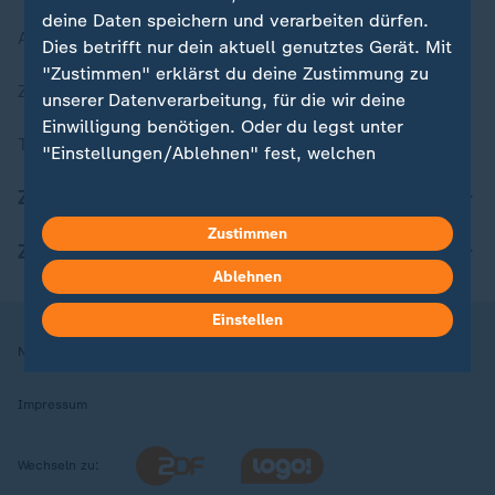
deine Daten speichern und verarbeiten dürfen.
Aktuelle Sendungs-Videos
Dies betrifft nur dein aktuell genutztes Gerät. Mit
"Zustimmen" erklärst du deine Zustimmung zu
ZDFheute Stories
unserer Datenverarbeitung, für die wir deine
Einwilligung benötigen. Oder du legst unter
Themen im Überblick
"Einstellungen/Ablehnen" fest, welchen
Zwecken du deine Zustimmung gibst und
ZDFheute Update
welchen nicht. Deine Datenschutzeinstellungen
kannst du jederzeit mit Wirkung für die Zukunft
Zustimmen
ZDFheute Apps
in deinen Einstellungen widerrufen oder ändern.
Ablehnen
Hier findest du das Impressum.
Einstellen
Weitere Informationen findest du in unserer
Nutzungsbedingungen
Datenschutz
Datenschutzeinstellungen
Datenschutzerklärung.
Impressum
Wechseln zu: