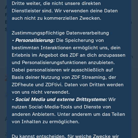
Dritte weiter, die nicht unsere direkten
Am Sonntag tritt die Bundesversammlung im Berliner
Dienstleister sind. Wir verwenden deine Daten
Reichstag zusammen, um den Nachfolger von
00:05
auch nicht zu kommerziellen Zwecken.
Bundespräsident Joachim Gauck zu bestimmen. Sehen
Sie im Video, wer an der Wahl teilnehmen darf.
Zustimmungspflichtige Datenverarbeitung
• Personalisierung:
Die Speicherung von
bestimmten Interaktionen ermöglicht uns, dein
Erlebnis im Angebot des ZDF an dich anzupassen
nach oben
und Personalisierungsfunktionen anzubieten.
Dabei personalisieren wir ausschließlich auf
Basis deiner Nutzung von ZDF Streaming, der
ZDFheute und ZDFtivi. Daten von Dritten werden
von uns nicht verwendet.
• Social Media und externe Drittsysteme:
Wir
nutzen Social-Media-Tools und Dienste von
anderen Anbietern. Unter anderem um das Teilen
Aktuell bei ZDFheute
von Inhalten zu ermöglichen.
Zuletzt veröffentlicht
Du kannst entscheiden, für welche Zwecke wir