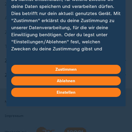
Zuletzt veröffentlicht
deine Daten speichern und verarbeiten dürfen.
Dies betrifft nur dein aktuell genutztes Gerät. Mit
Aktuelle Sendungs-Videos
"Zustimmen" erklärst du deine Zustimmung zu
unserer Datenverarbeitung, für die wir deine
ZDFheute Stories
Einwilligung benötigen. Oder du legst unter
"Einstellungen/Ablehnen" fest, welchen
Themen im Überblick
Zwecken du deine Zustimmung gibst und
welchen nicht. Deine Datenschutzeinstellungen
ZDFheute Update
kannst du jederzeit mit Wirkung für die Zukunft
Zustimmen
in deinen Einstellungen widerrufen oder ändern.
ZDFheute Apps
Ablehnen
Hier findest du das Impressum.
Weitere Informationen findest du in unserer
Einstellen
Datenschutzerklärung.
Nutzungsbedingungen
Datenschutz
Datenschutzeinstellungen
Impressum