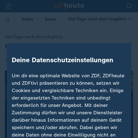
Vier Tage nach dem Unglück: Genu
Video
heute
Vier Tage nach dem Unglück
Genua trauert um Brückenopfer
:
Deine Datenschutzeinstellungen
|
18.08.2018 | 16:59
Um dir eine optimale Website von ZDF, ZDFheute
und ZDFtivi präsentieren zu können, setzen wir
Cookies und vergleichbare Techniken ein. Einige
der eingesetzten Techniken sind unbedingt
erforderlich für unser Angebot. Mit deiner
Zustimmung dürfen wir und unsere Dienstleister
darüber hinaus Informationen auf deinem Gerät
speichern und/oder abrufen. Dabei geben wir
deine Daten ohne deine Einwilligung nicht an