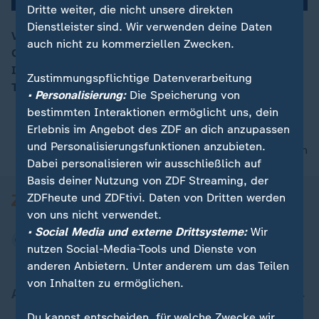
Dritte weiter, die nicht unsere direkten
Dienstleister sind. Wir verwenden deine Daten
Vier Tage nach dem Einsturz der Morandi-Brücke hat
auch nicht zu kommerziellen Zwecken.
Genua mit einer Trauerfeierlichkeit der Opfer gedacht.
00:05
Immer wieder gab es Applaus für die Retter und die
Zustimmungspflichtige Datenverarbeitung
Toten.
• Personalisierung:
Die Speicherung von
bestimmten Interaktionen ermöglicht uns, dein
Erlebnis im Angebot des ZDF an dich anzupassen
und Personalisierungsfunktionen anzubieten.
nach oben
Dabei personalisieren wir ausschließlich auf
Basis deiner Nutzung von ZDF Streaming, der
ZDFheute und ZDFtivi. Daten von Dritten werden
von uns nicht verwendet.
• Social Media und externe Drittsysteme:
Wir
nutzen Social-Media-Tools und Dienste von
anderen Anbietern. Unter anderem um das Teilen
von Inhalten zu ermöglichen.
Aktuell bei ZDFheute
Du kannst entscheiden, für welche Zwecke wir