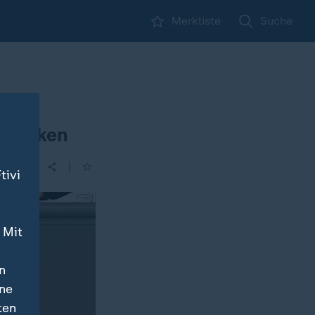
Merkliste
Suche
 stärken
|
tivi
 Mit
n
ine
ten