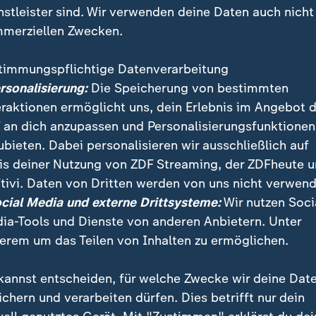
nstleister sind. Wir verwenden deine Daten auch nicht
merziellen Zwecken.
timmungspflichtige Datenverarbeitung
ersonalisierung:
Die Speicherung von bestimmten
eraktionen ermöglicht uns, dein Erlebnis im Angebot 
 an dich anzupassen und Personalisierungsfunktionen
ubieten. Dabei personalisieren wir ausschließlich auf
is deiner Nutzung von ZDF Streaming, der ZDFheute 
tivi. Daten von Dritten werden von uns nicht verwend
che SPD-Fraktionschef Rolf Mützenich fordert groß
ocial Media und externe Drittsysteme:
Wir nutzen Soci
und Staat, um die Herausforderungen der Zukunft zu m
ia-Tools und Dienste von anderen Anbietern. Unter
e.
erem um das Teilen von Inhalten zu ermöglichen.
kannst entscheiden, für welche Zwecke wir deine Dat
ichern und verarbeiten dürfen. Dies betrifft nur dein